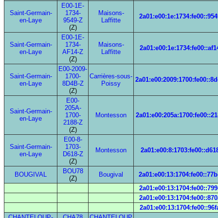
E00-1E-
Saint-Germain-
1734-
Maisons-
2a01:e00:1e:1734:fe00::954
en-Laye
9549-Z
Laffitte
(Z)
E00-1E-
Saint-Germain-
1734-
Maisons-
2a01:e00:1e:1734:fe00::af1
en-Laye
AF14-Z
Laffitte
(Z)
E00-2009-
Saint-Germain-
1700-
Carrières-sous-
2a01:e00:2009:1700:fe00::8
en-Laye
8D4B-Z
Poissy
(Z)
E00-
205A-
Saint-Germain-
1700-
Montesson
2a01:e00:205a:1700:fe00::21
en-Laye
2188-Z
(Z)
E00-8-
Saint-Germain-
1703-
Montesson
2a01:e00:8:1703:fe00::d61
en-Laye
D618-Z
(Z)
BOU78
BOUGIVAL
Bougival
2a01:e00:13:1704:fe00::77b
(Z)
2a01:e00:13:1704:fe00::799
2a01:e00:13:1704:fe00::870
2a01:e00:13:1704:fe00::96f
CHANTELOUP-
CHA78
CHANTELOUP