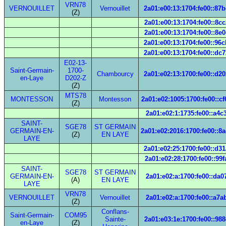
VRN78
VERNOUILLET
Vernouillet
2a01:e00:13:1704:fe00::87b
(Z)
2a01:e00:13:1704:fe00::8cc
2a01:e00:13:1704:fe00::8e0
2a01:e00:13:1704:fe00::96c
2a01:e00:13:1704:fe00::dc7
E02-13-
Saint-Germain-
1700-
Chambourcy
2a01:e02:13:1700:fe00::d20
en-Laye
D202-Z
(Z)
MTS78
MONTESSON
Montesson
2a01:e02:1005:1700:fe00::cf
(Z)
2a01:e02:1:1735:fe00::a4c
SAINT-
SGE78
ST GERMAIN
GERMAIN-EN-
2a01:e02:2016:1700:fe00::8a
(Z)
EN LAYE
LAYE
2a01:e02:25:1700:fe00::d31
2a01:e02:28:1700:fe00::99f
SAINT-
SGE78
ST GERMAIN
GERMAIN-EN-
2a01:e02:a:1700:fe00::da0
(A)
EN LAYE
LAYE
VRN78
VERNOUILLET
Vernouillet
2a01:e02:a:1700:fe00::a7a
(Z)
Conflans-
Saint-Germain-
COM95
Sainte-
2a01:e03:1e:1700:fe00::988
en-Laye
(Z)