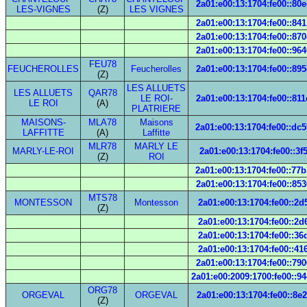
2a01:e00:13:1704:fe00::80e
LES-VIGNES
(Z)
LES VIGNES
2a01:e00:13:1704:fe00::841
2a01:e00:13:1704:fe00::870
2a01:e00:13:1704:fe00::964
FEU78
FEUCHEROLLES
Feucherolles
2a01:e00:13:1704:fe00::895
(Z)
LES ALLUETS
LES ALLUETS
QAR78
LE ROI-
2a01:e00:13:1704:fe00::811
LE ROI
(A)
PLATRIERE
MAISONS-
MLA78
Maisons
2a01:e00:13:1704:fe00::dc5
LAFFITTE
(A)
Laffitte
MLR78
MARLY LE
MARLY-LE-ROI
2a01:e00:13:1704:fe00::3f
(Z)
ROI
2a01:e00:13:1704:fe00::77b
2a01:e00:13:1704:fe00::853
MTS78
MONTESSON
Montesson
2a01:e00:13:1704:fe00::2d
(Z)
2a01:e00:13:1704:fe00::2d
2a01:e00:13:1704:fe00::36
2a01:e00:13:1704:fe00::41
2a01:e00:13:1704:fe00::790
2a01:e00:2009:1700:fe00::94
ORG78
ORGEVAL
ORGEVAL
2a01:e00:13:1704:fe00::8e2
(Z)