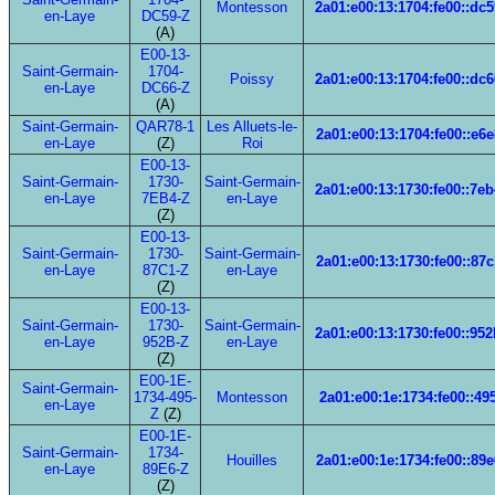
Montesson
2a01:e00:13:1704:fe00::dc5
en-Laye
DC59-Z
(A)
E00-13-
Saint-Germain-
1704-
Poissy
2a01:e00:13:1704:fe00::dc6
en-Laye
DC66-Z
(A)
Saint-Germain-
QAR78-1
Les Alluets-le-
2a01:e00:13:1704:fe00::e6e
en-Laye
(Z)
Roi
E00-13-
Saint-Germain-
1730-
Saint-Germain-
2a01:e00:13:1730:fe00::7eb
en-Laye
7EB4-Z
en-Laye
(Z)
E00-13-
Saint-Germain-
1730-
Saint-Germain-
2a01:e00:13:1730:fe00::87c
en-Laye
87C1-Z
en-Laye
(Z)
E00-13-
Saint-Germain-
1730-
Saint-Germain-
2a01:e00:13:1730:fe00::952
en-Laye
952B-Z
en-Laye
(Z)
E00-1E-
Saint-Germain-
1734-495-
Montesson
2a01:e00:1e:1734:fe00::49
en-Laye
Z
(Z)
E00-1E-
Saint-Germain-
1734-
Houilles
2a01:e00:1e:1734:fe00::89e
en-Laye
89E6-Z
(Z)