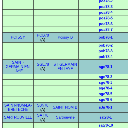
poa78-2
poa78-3
poa78-4
poa78-5
poa78-6
poa78-7
POB78
POISSY
Poissy B
pob78-1
(A)
pob78-2
pob78-3
pob78-4
SAINT-
SGE78
ST GERMAIN
GERMAIN-EN-
sge78-1
(A)
EN LAYE
LAYE
sge78-2
sge78-3
sge78-4
sge78-5
sge78-6
SAINT-NOM-LA-
S3N78
SAINT NOM B
s3n78-1
BRETECHE
(A)
SAT78
SARTROUVILLE
Sartrouville
sat78-1
(A)
sat78-10