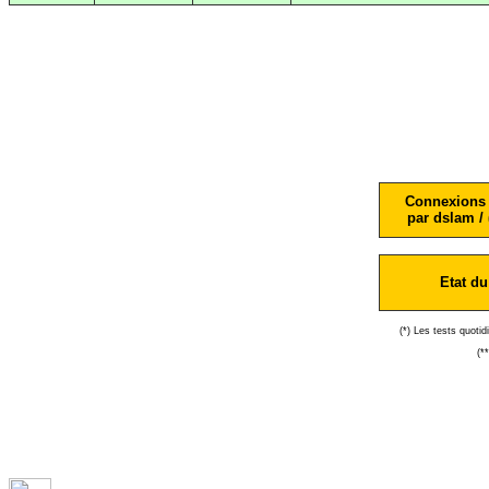
Connexions 
par dslam / 
Etat du
(*) Les tests quoti
(*