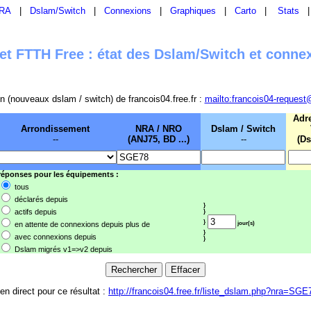
RA
|
Dslam/Switch
|
Connexions
|
Graphiques
|
Carto
|
Stats
t FTTH Free : état des Dslam/Switch et conne
sion (nouveaux dslam / switch) de francois04.free.fr :
mailto:francois04-request
Adr
Arrondissement
NRA / NRO
Dslam / Switch
--
(ANJ75, BD ...)
--
(Ds
 réponses pour les équipements :
tous
déclarés depuis
}
actifs depuis
}
}
en attente de connexions depuis plus de
jour(s)
}
avec connexions depuis
}
Dslam migrés v1=>v2 depuis
ien direct pour ce résultat :
http://francois04.free.fr/liste_dslam.php?nra=SGE