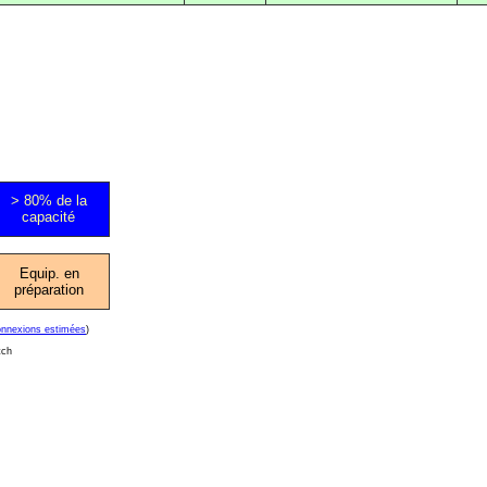
> 80% de la
capacité
Equip. en
préparation
onnexions estimées
)
tch