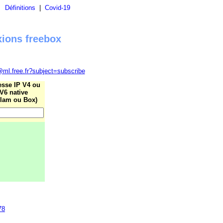
|
Définitions
|
Covid-19
xions freebox
@ml.free.fr?subject=subscribe
esse IP V4 ou
V6 native
lam ou Box)
78