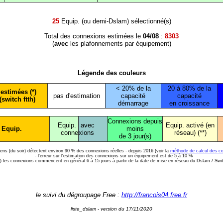
25
Equip. (ou demi-Dslam) sélectionné(s)
Total des connexions estimées le
04/08
:
8303
(
avec
les plafonnements par équipement)
Légende des couleurs
< 20% de la
20 à 80% de la
estimées (*)
pas d'estimation
capacité
capacité
(switch ftth)
démarrage
en croissance
Connexions depuis
Equip.
avec
Equip. activé (en
 Equip.
moins
conne
xions
réseau) (**)
de 3 jour(s)
diens (du soir) détectent environ 90 % des connexions réelles - depuis 2016 (voir la
méthode de calcul des c
- l'erreur sur l'estimation des connexions sur un équipement est de 5 à 10 %
*) les connexions commencent en général 6 à 15 jours à partir de la date de mise en réseau du Dslam / Swi
le suivi du dégroupage Free :
http://francois04.free.fr
liste_dslam - version du 17/11/2020