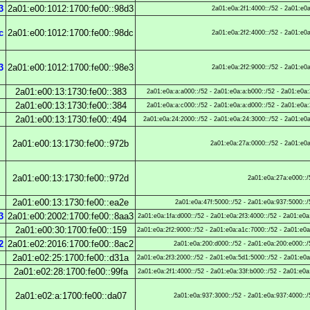
3
2a01:e00:1012:1700:fe00::98d3
2a01:e0a:2f1:4000::/52 - 2a01:e0a
c
2a01:e00:1012:1700:fe00::98dc
2a01:e0a:2f2:4000::/52 - 2a01:e0a
3
2a01:e00:1012:1700:fe00::98e3
2a01:e0a:2f2:9000::/52 - 2a01:e0a
2a01:e00:13:1730:fe00::383
2a01:e0a:a:a000::/52 - 2a01:e0a:a:b000::/52 - 2a01:e0a:
2a01:e00:13:1730:fe00::384
2a01:e0a:a:c000::/52 - 2a01:e0a:a:d000::/52 - 2a01:e0a:
2a01:e00:13:1730:fe00::494
2a01:e0a:24:2000::/52 - 2a01:e0a:24:3000::/52 - 2a01:e0a
2a01:e00:13:1730:fe00::972b
2a01:e0a:27a:0000::/52 - 2a01:e0a
2a01:e00:13:1730:fe00::972d
2a01:e0a:27a:e000::/
2a01:e00:13:1730:fe00::ea2e
2a01:e0a:47f:5000::/52 - 2a01:e0a:937:5000::/
3
2a01:e00:2002:1700:fe00::8aa3
2a01:e0a:1fa:d000::/52 - 2a01:e0a:2f3:4000::/52 - 2a01:e0a
2a01:e00:30:1700:fe00::159
2a01:e0a:2f2:9000::/52 - 2a01:e0a:a1c:7000::/52 - 2a01:e0a
2
2a01:e02:2016:1700:fe00::8ac2
2a01:e0a:200:d000::/52 - 2a01:e0a:200:e000::/
2a01:e02:25:1700:fe00::d31a
2a01:e0a:2f3:2000::/52 - 2a01:e0a:5d1:5000::/52 - 2a01:e0a
2a01:e02:28:1700:fe00::99fa
2a01:e0a:2f1:4000::/52 - 2a01:e0a:33f:b000::/52 - 2a01:e0a
2a01:e02:a:1700:fe00::da07
2a01:e0a:937:3000::/52 - 2a01:e0a:937:4000::/