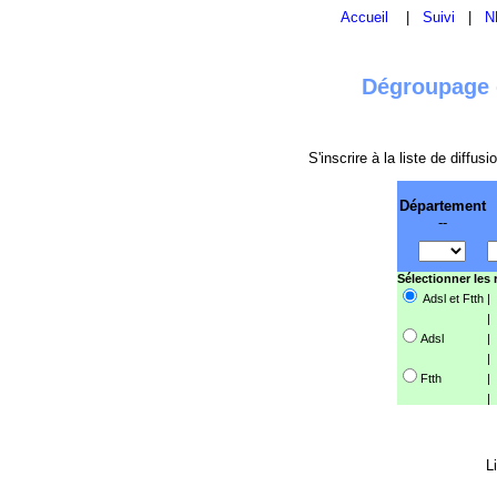
Accueil
|
Suivi
|
N
Dégroupage e
S'inscrire à la liste de diffu
Département
--
Sélectionner les
Adsl et Ftth
|
|
Adsl
|
|
Ftth
|
|
L