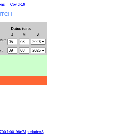
ons
|
Covid-19
WITCH
Dates tests
J
M
A
but
n :
1700:fe00::98e7&periode=S