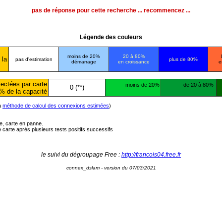
pas de réponse pour cette recherche ... recommencez ...
Légende des couleurs
moins de 20%
20 à 80%
 la
pas d'estimation
plus de 80%
démarrage
en croissance
e
ectées par carte
moins de 20%
de 20 à 80%
0 (**)
% de la capacité
la
méthode de calcul des connexions estimées
)
ée, carte en panne.
carte après plusieurs tests positifs successifs
le suivi du dégroupage Free :
http://francois04.free.fr
connex_dslam - version du 07/03/2021