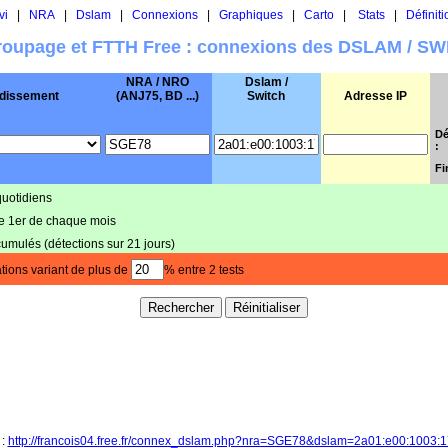
vi
|
NRA
|
Dslam
|
Connexions
|
Graphiques
|
Carto
|
Stats
|
Définiti
oupage et FTTH Free : connexions des DSLAM / S
NRA / NRO
Dslam /
dissement
(ANJ75, BD ...)
Switch
Adresse IP
Dé
:
Fi
quotidiens
le 1er de chaque mois
cumulés (détections sur 21 jours)
tions variant de plus de
% entre 2 tests
 :
http://francois04.free.fr/connex_dslam.php?nra=SGE78&dslam=2a01:e00:1003: