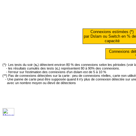
Connexions estimées (*)
par Dslam ou Switch en % de
capacité
Connexions dét
(*)- Les tests du soir (
s.
) détectent environ 80 % des connexions selon les périodes (voir 
- les résultats cumulés des tests (
c.
) représentent 80 à 90% des connexions.
- l'erreur sur l'estimation des connexions d'un dslam est de 5 à 10 %
(**) Pas de connexions détectées sur la carte : peu de connexions réelles, carte non utilis
- Une panne de carte peut être supposée quand il n'y plus de connexion détectée sur une 
avec un nombre moyen ou élevé de détections