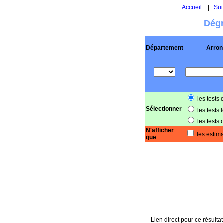
Accueil
|
Sui
Dégr
Département
Arron
les tests 
Sélectionner
les tests 
les tests 
N'afficher
les estima
que
Lien direct pour ce résultat