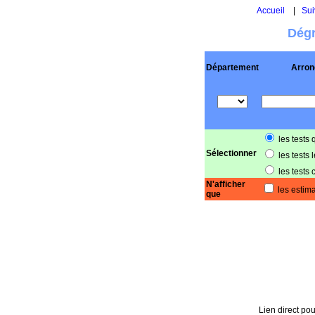
Accueil
|
Sui
Dégr
Département
Arron
les tests 
Sélectionner
les tests 
les tests 
N'afficher
les estima
que
Lien direct pou