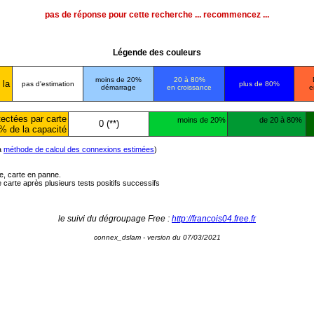
pas de réponse pour cette recherche ... recommencez ...
Légende des couleurs
moins de 20%
20 à 80%
 la
pas d'estimation
plus de 80%
démarrage
en croissance
e
ectées par carte
moins de 20%
de 20 à 80%
0 (**)
% de la capacité
la
méthode de calcul des connexions estimées
)
ée, carte en panne.
carte après plusieurs tests positifs successifs
le suivi du dégroupage Free :
http://francois04.free.fr
connex_dslam - version du 07/03/2021