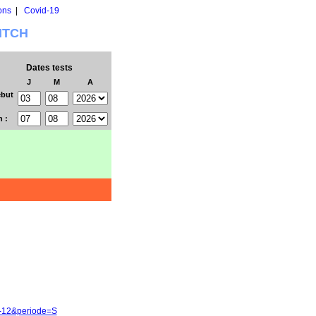
ons
|
Covid-19
WITCH
Dates tests
J
M
A
but
n :
8-12&periode=S