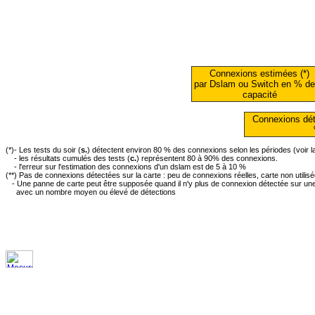
Connexions estimées (*)
par Dslam ou Switch en % de
capacité
Connexions dét
(*)- Les tests du soir (
s.
) détectent environ 80 % des connexions selon les périodes (voir 
- les résultats cumulés des tests (
c.
) représentent 80 à 90% des connexions.
- l'erreur sur l'estimation des connexions d'un dslam est de 5 à 10 %
(**) Pas de connexions détectées sur la carte : peu de connexions réelles, carte non utilis
- Une panne de carte peut être supposée quand il n'y plus de connexion détectée sur une 
avec un nombre moyen ou élevé de détections