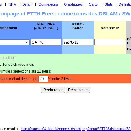
vi
|
NRA
|
Dslam
|
Connexions
|
Graphiques
|
Carto
|
Stats
|
Définiti
oupage et FTTH Free : connexions des DSLAM / S
NRA / NRO
Dslam /
dissement
(ANJ75, BD ...)
Switch
Adresse IP
Dé
:
Fi
quotidiens
le 1er de chaque mois
cumulés (détections sur 21 jours)
tions variant de plus de
% entre 2 tests
r ce résultat :
http://francois04.free.fr/connex_dslam.php?nra=SAT78&dslam=sat7