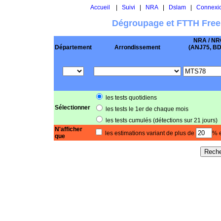
Accueil
|
Suivi
|
NRA
|
Dslam
|
Connexi
Dégroupage et FTTH Free
NRA / NR
Département
Arrondissement
(ANJ75, BD .
les tests quotidiens
Sélectionner
les tests le 1er de chaque mois
les tests cumulés (détections sur 21 jours)
N'afficher
les estimations variant de plus de
% e
que