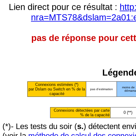
Lien direct pour ce résultat :
http
nra=MTS78&dslam=2a01:e0
pas de réponse pour cett
Légende
Connexions estimées (*)
moins de
par Dslam ou Switch en % de la
pas d'estimation
démarr
capacité
Connexions détectées par carte
0 (**)
% de la capacité
(*)- Les tests du soir (
s.
) détectent en
(voir la
méthode de calcul des connexi