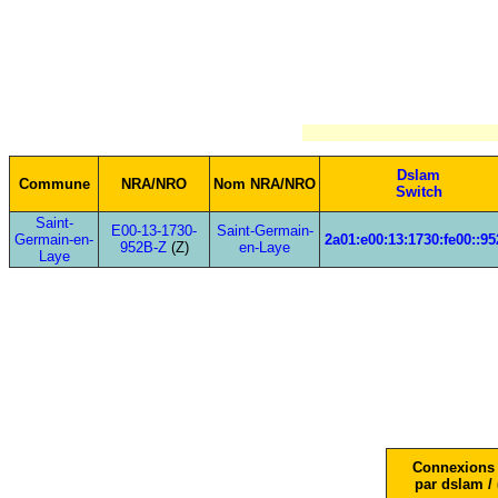
Dslam
Commune
NRA/NRO
Nom NRA/NRO
Switch
Saint-
E00-13-1730-
Saint-Germain-
Germain-en-
2a01:e00:13:1730:fe00::9
952B-Z
(Z)
en-Laye
Laye
Connexions 
par dslam / 