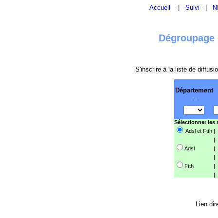
Accueil
|
Suivi
|
N
Dégroupage e
S'inscrire à la liste de diffu
Département
--
Sélectionner les
Adsl et Ftth
|
|
Adsl
|
|
Ftth
|
|
Lien dir