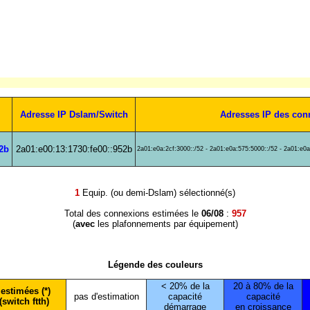
Adresse IP Dslam/Switch
Adresses IP des con
52b
2a01:e00:13:1730:fe00::952b
2a01:e0a:2cf:3000::/52 - 2a01:e0a:575:5000::/52 - 2a01:e0a
1
Equip. (ou demi-Dslam) sélectionné(s)
Total des connexions estimées le
06/08
:
957
(
avec
les plafonnements par équipement)
Légende des couleurs
< 20% de la
20 à 80% de la
estimées (*)
pas d'estimation
capacité
capacité
(switch ftth)
démarrage
en croissance