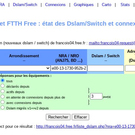
RA
|
Dslam/Switch
|
Connexions
|
Graphiques
|
Carto
|
Stats
t FTTH Free : état des Dslam/Switch et conne
sion (nouveaux dslam / switch) de francois04.free.fr :
mailto:francois04-request
Adr
Arrondissement
NRA / NRO
Dslam / Switch
--
(ANJ75, BD ...)
--
(Ds
 réponses pour les équipements :
tous
déclarés depuis
}
actifs depuis
}
}
en attente de connexions depuis plus de
jour(s)
}
avec connexions depuis
}
Dslam migrés v1=>v2 depuis
ect pour ce résultat :
http://francois04.free.fr/liste_dslam.php?nra=e00-13-173