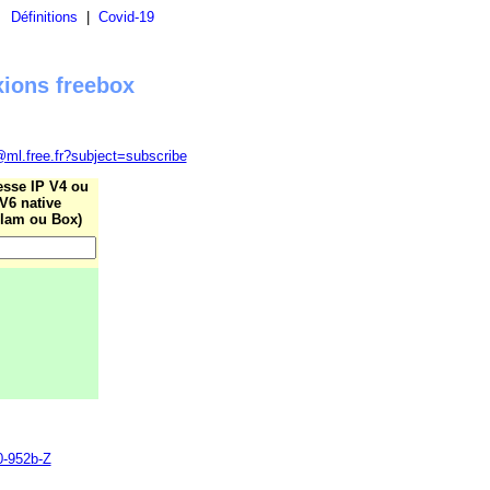
|
Définitions
|
Covid-19
xions freebox
@ml.free.fr?subject=subscribe
esse IP V4 ou
V6 native
lam ou Box)
0-952b-Z