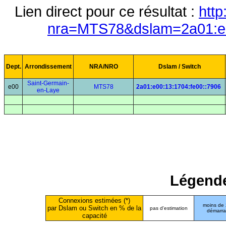
Lien direct pour ce résultat :
http
nra=MTS78&dslam=2a01:e0
Dept.
Arrondissement
NRA/NRO
Dslam / Switch
Saint-Germain-
e00
MTS78
2a01:e00:13:1704:fe00::7906
en-Laye
Légende
Connexions estimées (*)
moins de
par Dslam ou Switch en % de la
pas d'estimation
démarr
capacité