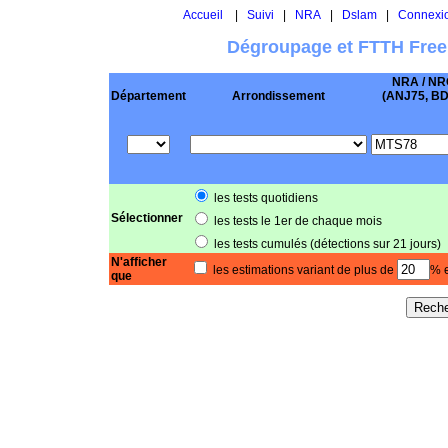
Accueil
|
Suivi
|
NRA
|
Dslam
|
Connexi
Dégroupage et FTTH Free
NRA / NR
Département
Arrondissement
(ANJ75, BD .
les tests quotidiens
Sélectionner
les tests le 1er de chaque mois
les tests cumulés (détections sur 21 jours)
N'afficher
les estimations variant de plus de
% e
que