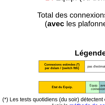
Total des connexion
(
avec
les plafonn
Légende
Connexions estimées (*)
pas d'estima
par dslam / (switch ftth)
Equip.
ave
Etat du Equip.
conne
xio
(*) Les tests quotidiens (du soir) détecte