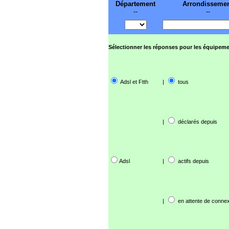
Département
Arrondisseme
--
--
Sélectionner les réponses pour les équipeme
Adsl et Ftth
|
tous
|
déclarés depuis
Adsl
|
actifs depuis
|
en attente de connex