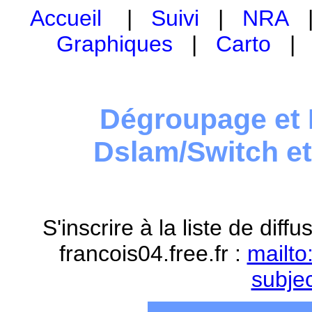
Accueil
|
Suivi
|
NRA
Graphiques
|
Carto
Dégroupage et 
Dslam/Switch e
S'inscrire à la liste de dif
francois04.free.fr :
mailto
subje