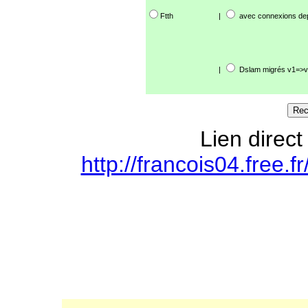
Ftth
|
avec connexions de
|
Dslam migrés v1=>v
Lien direct
http://francois04.free