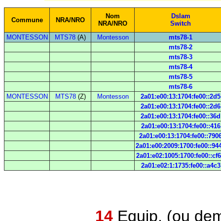
Nom
Dslam
Commune
NRA/NRO
NRA/NRO
Switch
MONTESSON
MTS78
(A)
Montesson
mts78-1
mts78-2
mts78-3
mts78-4
mts78-5
mts78-6
MONTESSON
MTS78
(Z)
Montesson
2a01:e00:13:1704:fe00::2d5
2a01:e00:13:1704:fe00::2d6
2a01:e00:13:1704:fe00::36d
2a01:e00:13:1704:fe00::416
2a01:e00:13:1704:fe00::790
2a01:e00:2009:1700:fe00::94
2a01:e02:1005:1700:fe00::cf
2a01:e02:1:1735:fe00::a4c3
14
Equip. (ou dem