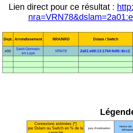
Lien direct pour ce résultat :
http
nra=VRN78&dslam=2a01:e0
Dept.
Arrondissement
NRA/NRO
Dslam / Switch
Saint-Germain-
e00
VRN78
2a01:e00:13:1704:fe00::8cc2
en-Laye
Légende
Connexions estimées (*)
moins de
par Dslam ou Switch en % de la
pas d'estimation
démarr
capacité