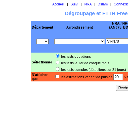
Accueil
|
Suivi
|
NRA
|
Dslam
|
Connexi
Dégroupage et FTTH Free
NRA / NR
Département
Arrondissement
(ANJ75, BD .
les tests quotidiens
Sélectionner
les tests le 1er de chaque mois
les tests cumulés (détections sur 21 jours)
N'afficher
les estimations variant de plus de
% e
que