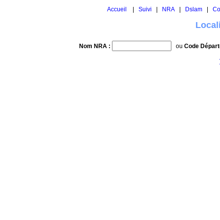
Accueil
|
Suivi
|
NRA
|
Dslam
|
Co
Local
Nom NRA :
ou
Code Départ