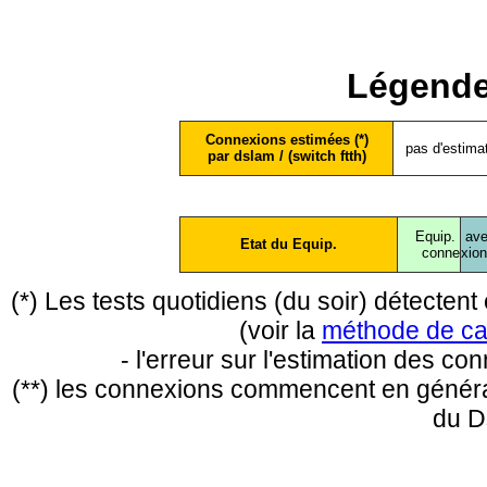
Légende
Connexions estimées (*)
pas d'estima
par dslam / (switch ftth)
Equip.
ave
Etat du Equip.
conne
xio
(*) Les tests quotidiens (du soir) détecte
(voir la
méthode de ca
- l'erreur sur l'estimation des c
(**) les connexions commencent en général
du D