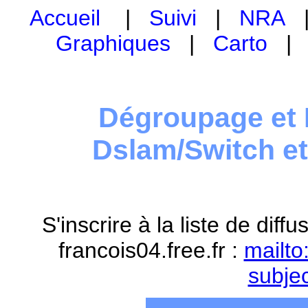
Accueil
|
Suivi
|
NRA
Graphiques
|
Carto
Dégroupage et 
Dslam/Switch e
S'inscrire à la liste de dif
francois04.free.fr :
mailto
subje