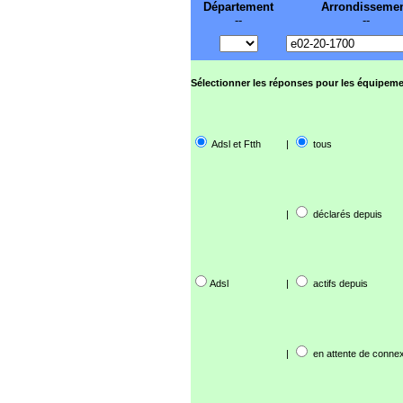
Département
Arrondisseme
--
--
Sélectionner les réponses pour les équipeme
Adsl et Ftth
|
tous
|
déclarés depuis
Adsl
|
actifs depuis
|
en attente de connex