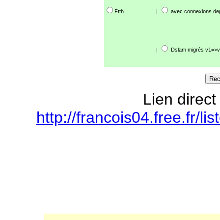
Ftth
|
avec connexions de
|
Dslam migrés v1=>v
Lien direct
http://francois04.free.fr/