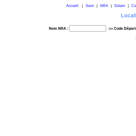
Accueil
|
Suivi
|
NRA
|
Dslam
|
Co
Local
Nom NRA :
ou
Code Départ