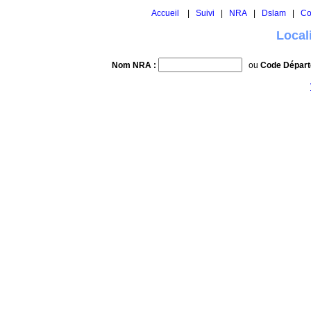
Accueil
|
Suivi
|
NRA
|
Dslam
|
Co
Local
Nom NRA :
ou
Code Départ