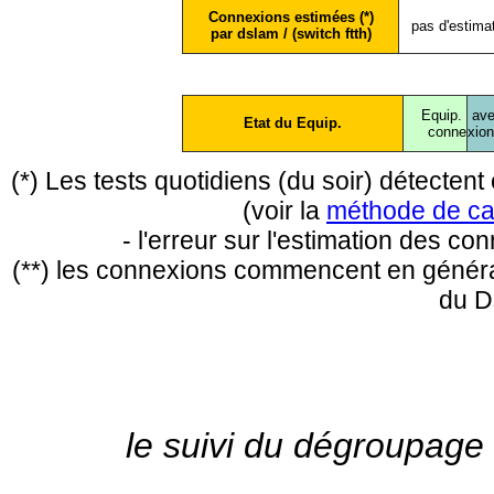
Connexions estimées (*)
pas d'estima
par dslam / (switch ftth)
Equip.
ave
Etat du Equip.
conne
xio
(*) Les tests quotidiens (du soir) détecte
(voir la
méthode de ca
- l'erreur sur l'estimation des c
(**) les connexions commencent en général
du D
le suivi du dégroupage