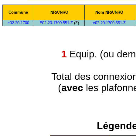
Commune
NRA/NRO
Nom NRA/NRO
e02-20-1700
E02-20-1700-551-Z
(Z)
e02-20-1700-551-Z
1
Equip. (ou demi
Total des connexio
(
avec
les plafonn
Légende