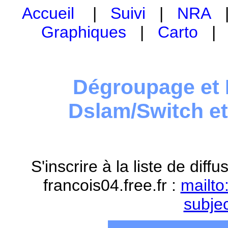
Accueil
|
Suivi
|
NRA
Graphiques
|
Carto
Dégroupage et 
Dslam/Switch e
S'inscrire à la liste de dif
francois04.free.fr :
mailto
subje