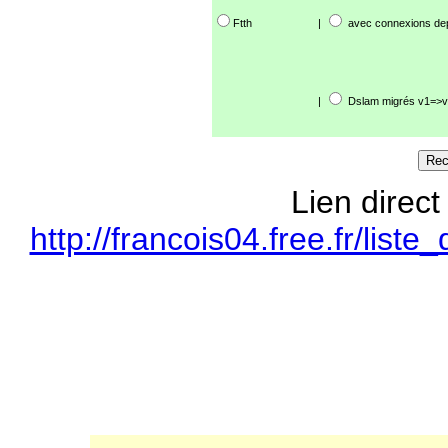
Ftth
|
avec connexions de
|
Dslam migrés v1=>v
Lien direct
http://francois04.free.fr/li