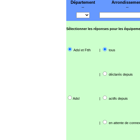
Département
Arrondisseme
--
--
Sélectionner les réponses pour les équipeme
Adsl et Ftth
|
tous
|
déclarés depuis
Adsl
|
actifs depuis
|
en attente de connex