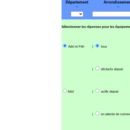
Département
Arrondisseme
--
--
Sélectionner les réponses pour les équipeme
Adsl et Ftth
|
tous
|
déclarés depuis
Adsl
|
actifs depuis
|
en attente de connex