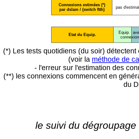
Connexions estimées (*)
pas d'estima
par dslam / (switch ftth)
Equip.
ave
Etat du Equip.
conne
xio
(*) Les tests quotidiens (du soir) détecte
(voir la
méthode de ca
- l'erreur sur l'estimation des c
(**) les connexions commencent en général
du D
le suivi du dégroupage