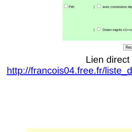
Ftth
|
avec connexions de
|
Dslam migrés v1=>v
Lien direct
http://francois04.free.fr/lis