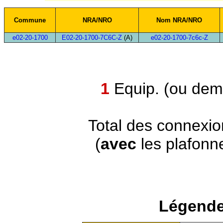
Commune
NRA/NRO
Nom NRA/NRO
e02-20-1700
E02-20-1700-7C6C-Z
(A)
e02-20-1700-7c6c-Z
1
Equip. (ou demi
Total des connexi
(
avec
les plafonn
Légende