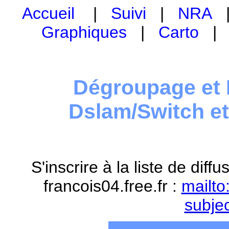
Accueil
|
Suivi
|
NRA
Graphiques
|
Carto
Dégroupage et 
Dslam/Switch e
S'inscrire à la liste de dif
francois04.free.fr :
mailto
subje