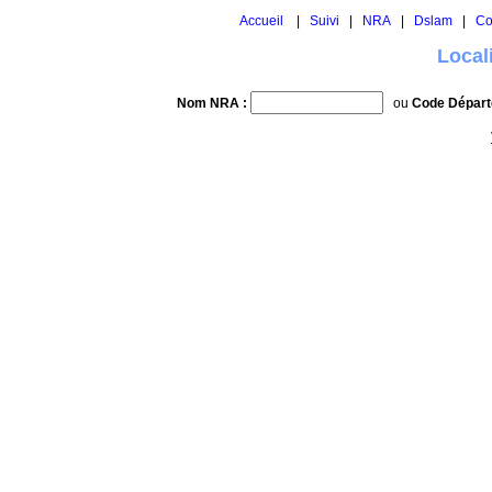
Accueil
|
Suivi
|
NRA
|
Dslam
|
Co
Local
Nom NRA :
ou
Code Départ