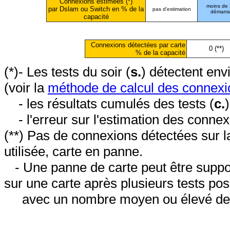
Connexions estimées (*)
moins de
par Dslam ou Switch en % de la
pas d'estimation
démarr
capacité
Connexions détectées par carte
0 (**)
% de la capacité
(*)- Les tests du soir (
s.
) détectent en
(voir la
méthode de calcul des connexi
- les résultats cumulés des tests (
c.
- l'erreur sur l'estimation des conne
(**) Pas de connexions détectées sur l
utilisée, carte en panne.
- Une panne de carte peut être suppos
sur une carte après plusieurs tests posi
avec un nombre moyen ou élevé de 