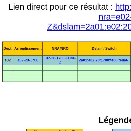
Lien direct pour ce résultat :
http
nra=e02
Z&dslam=2a01:e02:20
Dept.
Arrondissement
NRA/NRO
Dslam / Switch
E02-20-1700-EDA6-
e02
e02-20-1700
2a01:e02:20:1700:fe00::eda6
Z
Légende