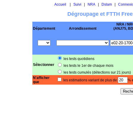
Accueil
|
Suivi
|
NRA
|
Dslam
|
Connexi
Dégroupage et FTTH Free
NRA / NR
Département
Arrondissement
(ANJ75, BD .
les tests quotidiens
Sélectionner
les tests le 1er de chaque mois
les tests cumulés (détections sur 21 jours)
N'afficher
les estimations variant de plus de
% e
que