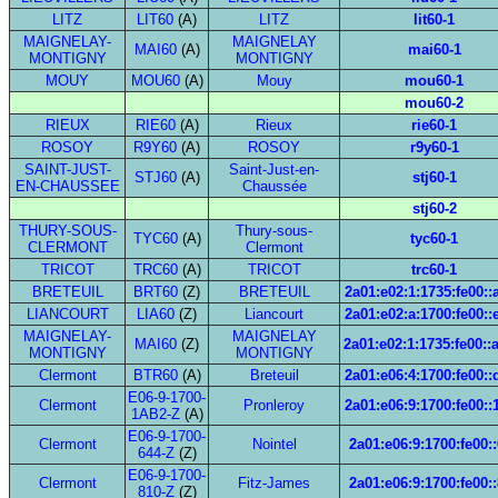
LITZ
LIT60
(A)
LITZ
lit60-1
MAIGNELAY-
MAIGNELAY
MAI60
(A)
mai60-1
MONTIGNY
MONTIGNY
MOUY
MOU60
(A)
Mouy
mou60-1
mou60-2
RIEUX
RIE60
(A)
Rieux
rie60-1
ROSOY
R9Y60
(A)
ROSOY
r9y60-1
SAINT-JUST-
Saint-Just-en-
STJ60
(A)
stj60-1
EN-CHAUSSEE
Chaussée
stj60-2
THURY-SOUS-
Thury-sous-
TYC60
(A)
tyc60-1
CLERMONT
Clermont
TRICOT
TRC60
(A)
TRICOT
trc60-1
BRETEUIL
BRT60
(Z)
BRETEUIL
2a01:e02:1:1735:fe00::
LIANCOURT
LIA60
(Z)
Liancourt
2a01:e02:a:1700:fe00::
MAIGNELAY-
MAIGNELAY
MAI60
(Z)
2a01:e02:1:1735:fe00::
MONTIGNY
MONTIGNY
Clermont
BTR60
(A)
Breteuil
2a01:e06:4:1700:fe00::
E06-9-1700-
Clermont
Pronleroy
2a01:e06:9:1700:fe00::
1AB2-Z
(A)
E06-9-1700-
Clermont
Nointel
2a01:e06:9:1700:fe00:
644-Z
(Z)
E06-9-1700-
Clermont
Fitz-James
2a01:e06:9:1700:fe00:
810-Z
(Z)