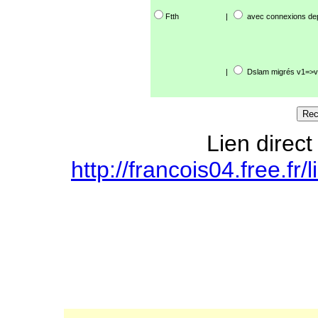
Ftth
|
avec connexions de
|
Dslam migrés v1=>v
Lien direct
http://francois04.free.f