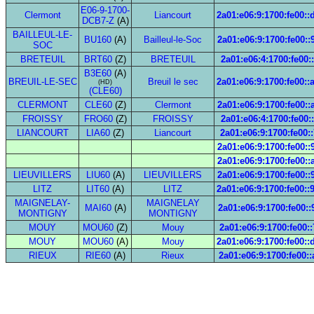
E06-9-1700-
Clermont
Liancourt
2a01:e06:9:1700:fe00::
DCB7-Z
(A)
BAILLEUL-LE-
BU160
(A)
Bailleul-le-Soc
2a01:e06:9:1700:fe00::
SOC
BRETEUIL
BRT60
(Z)
BRETEUIL
2a01:e06:4:1700:fe00::
B3E60
(A)
BREUIL-LE-SEC
Breuil le sec
2a01:e06:9:1700:fe00::
(HD)
(CLE60)
CLERMONT
CLE60
(Z)
Clermont
2a01:e06:9:1700:fe00::
FROISSY
FRO60
(Z)
FROISSY
2a01:e06:4:1700:fe00::
LIANCOURT
LIA60
(Z)
Liancourt
2a01:e06:9:1700:fe00:
2a01:e06:9:1700:fe00::
2a01:e06:9:1700:fe00::
LIEUVILLERS
LIU60
(A)
LIEUVILLERS
2a01:e06:9:1700:fe00::
LITZ
LIT60
(A)
LITZ
2a01:e06:9:1700:fe00::
MAIGNELAY-
MAIGNELAY
MAI60
(A)
2a01:e06:9:1700:fe00::
MONTIGNY
MONTIGNY
MOUY
MOU60
(Z)
Mouy
2a01:e06:9:1700:fe00:
MOUY
MOU60
(A)
Mouy
2a01:e06:9:1700:fe00::
RIEUX
RIE60
(A)
Rieux
2a01:e06:9:1700:fe00::