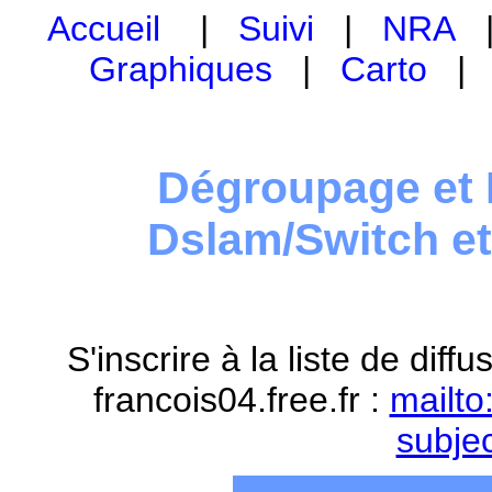
Accueil
|
Suivi
|
NRA
Graphiques
|
Carto
Dégroupage et 
Dslam/Switch e
S'inscrire à la liste de dif
francois04.free.fr :
mailto
subje