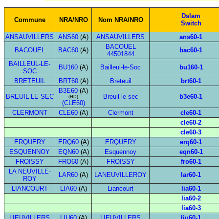
Dslam
Commune
NRA/NRO
Nom NRA/NRO
Switch
ANSAUVILLERS
ANS60
(A)
ANSAUVILLERS
ans60-1
BACOUEL
BACOUEL
BAC60
(A)
bac60-1
44501844
BAILLEUL-LE-
BU160
(A)
Bailleul-le-Soc
bu160-1
SOC
BRETEUIL
BRT60
(A)
Breteuil
brt60-1
B3E60
(A)
BREUIL-LE-SEC
Breuil le sec
b3e60-1
(HD)
(CLE60)
CLERMONT
CLE60
(A)
Clermont
cle60-1
cle60-2
cle60-3
ERQUERY
ERQ60
(A)
ERQUERY
erq60-1
ESQUENNOY
EQN60
(A)
Esquennoy
eqn60-1
FROISSY
FRO60
(A)
FROISSY
fro60-1
LA NEUVILLE-
LAR60
(A)
LANEUVILLEROY
lar60-1
ROY
LIANCOURT
LIA60
(A)
Liancourt
lia60-1
lia60-2
lia60-3
LIEUVILLERS
LIU60
(A)
LIEUVILLERS
liu60-1