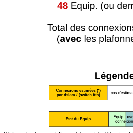
48
Equip. (ou dem
Total des connexion
(
avec
les plafonn
Légende
Connexions estimées (*)
pas d'estima
par dslam / (switch ftth)
Equip.
ave
Etat du Equip.
conne
xio