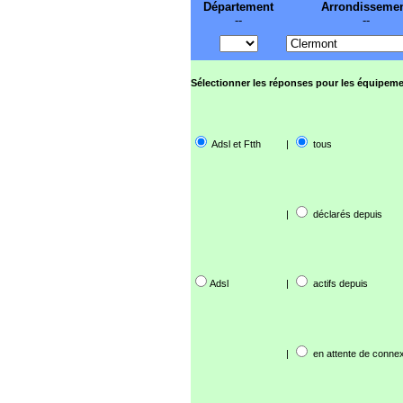
Département
Arrondisseme
--
--
Sélectionner les réponses pour les équipeme
Adsl et Ftth
|
tous
|
déclarés depuis
Adsl
|
actifs depuis
|
en attente de connex