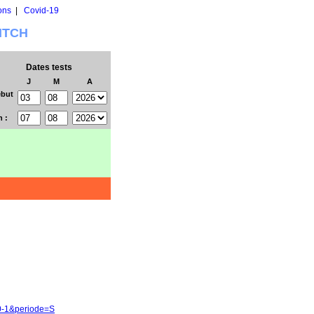
ons
|
Covid-19
WITCH
Dates tests
J
M
A
but
n :
60-1&periode=S