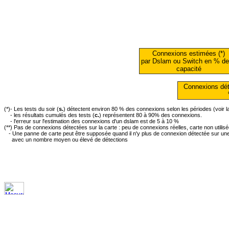
Connexions estimées (*)
par Dslam ou Switch en % de
capacité
Connexions dét
(*)- Les tests du soir (
s.
) détectent environ 80 % des connexions selon les périodes (voir 
- les résultats cumulés des tests (
c.
) représentent 80 à 90% des connexions.
- l'erreur sur l'estimation des connexions d'un dslam est de 5 à 10 %
(**) Pas de connexions détectées sur la carte : peu de connexions réelles, carte non utilis
- Une panne de carte peut être supposée quand il n'y plus de connexion détectée sur une 
avec un nombre moyen ou élevé de détections