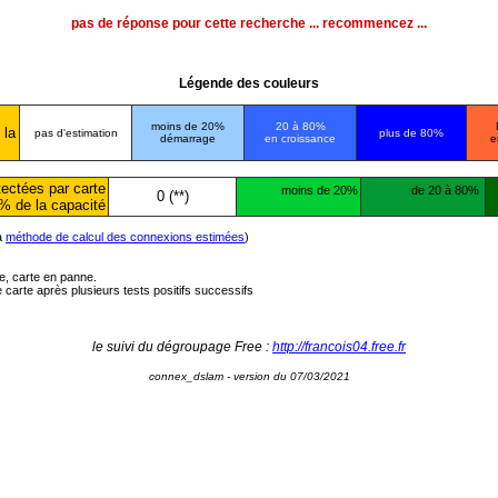
pas de réponse pour cette recherche ... recommencez ...
Légende des couleurs
moins de 20%
20 à 80%
 la
pas d'estimation
plus de 80%
démarrage
en croissance
e
ectées par carte
moins de 20%
de 20 à 80%
0 (**)
% de la capacité
la
méthode de calcul des connexions estimées
)
ée, carte en panne.
carte après plusieurs tests positifs successifs
le suivi du dégroupage Free :
http://francois04.free.fr
connex_dslam - version du 07/03/2021