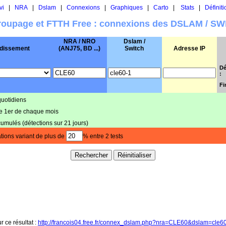
vi
|
NRA
|
Dslam
|
Connexions
|
Graphiques
|
Carto
|
Stats
|
Définiti
oupage et FTTH Free : connexions des DSLAM / S
NRA / NRO
Dslam /
dissement
(ANJ75, BD ...)
Switch
Adresse IP
Dé
:
Fi
quotidiens
le 1er de chaque mois
cumulés (détections sur 21 jours)
tions variant de plus de
% entre 2 tests
r ce résultat :
http://francois04.free.fr/connex_dslam.php?nra=CLE60&dslam=cle