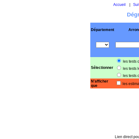
Accueil
|
Sui
Dégr
Département
Arron
les tests 
Sélectionner
les tests 
les tests 
N'afficher
les estima
que
Lien direct pou