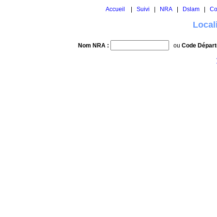
Accueil
|
Suivi
|
NRA
|
Dslam
|
Co
Local
Nom NRA :
ou
Code Départ