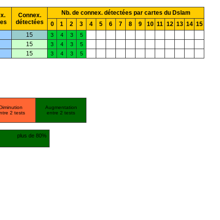
Nb. de connex. détectées par cartes du Dslam
x.
Connex.
ées
détectées
0
1
2
3
4
5
6
7
8
9
10
11
12
13
14
15
15
3
4
3
5
15
3
4
3
5
15
3
4
3
5
Diminution
Augmentation
ntre 2 tests
entre 2 tests
plus de 80%