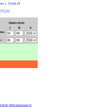
ons
|
Covid-19
WITCH
Dates tests
J
M
A
but
n :
00:fe00::9b91&periode=S