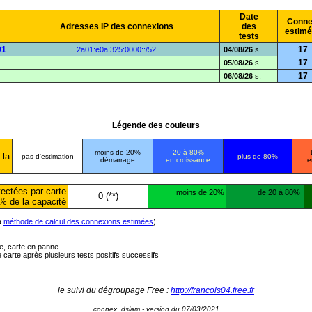
Date
Conne
Adresses IP des connexions
des
estim
tests
91
17
2a01:e0a:325:0000::/52
04/08/26
s.
17
05/08/26
s.
17
06/08/26
s.
Légende des couleurs
moins de 20%
20 à 80%
 la
pas d'estimation
plus de 80%
démarrage
en croissance
e
ectées par carte
moins de 20%
de 20 à 80%
0 (**)
% de la capacité
la
méthode de calcul des connexions estimées
)
ée, carte en panne.
carte après plusieurs tests positifs successifs
le suivi du dégroupage Free :
http://francois04.free.fr
connex_dslam - version du 07/03/2021