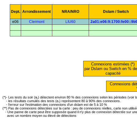
Dept.
Arrondissement
NRA/NRO
Dslam / Switch
e06
Clermont
LIU60
2a01:e06:9:1700:fe00::9b
Connexions estimées (*)
par Dslam ou Switch en % de
capacité
Connexions dét
(*)- Les tests du soir (
s.
) détectent environ 80 % des connexions selon les périodes (voir 
- les résultats cumulés des tests (
c.
) représentent 80 à 90% des connexions.
- l'erreur sur l'estimation des connexions d'un dslam est de 5 à 10 %
(**) Pas de connexions détectées sur la carte : peu de connexions réelles, carte non utilis
- Une panne de carte peut être supposée quand il n'y plus de connexion détectée sur une 
avec un nombre moyen ou élevé de détections