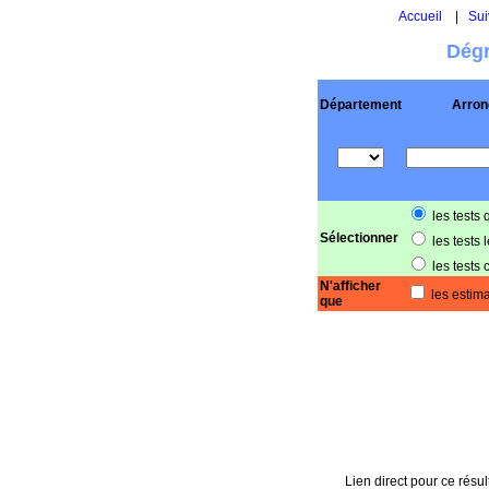
Accueil
|
Sui
Dégr
Département
Arron
les tests 
Sélectionner
les tests 
les tests 
N'afficher
les estima
que
Lien direct pour ce résul