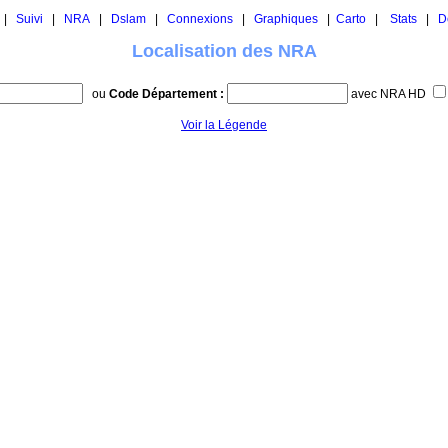
|
Suivi
|
NRA
|
Dslam
|
Connexions
|
Graphiques
|
Carto
|
Stats
|
D
Localisation des NRA
ou
Code Département :
avec NRA HD
Voir la Légende