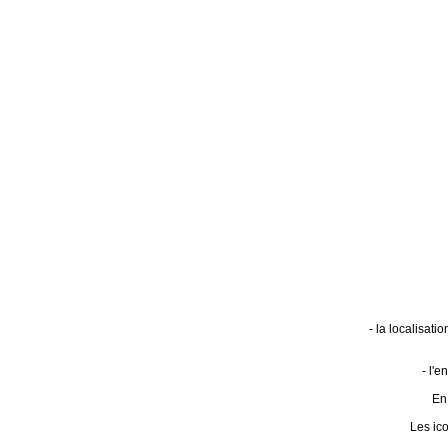
- la localisat
- l'
En 
Les ic