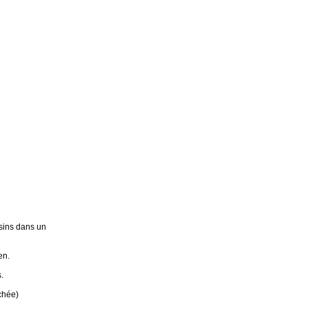
sins dans un
en.
.
chée)