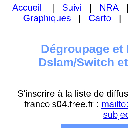
Accueil
|
Suivi
|
NRA
Graphiques
|
Carto
Dégroupage et 
Dslam/Switch e
S'inscrire à la liste de dif
francois04.free.fr :
mailto
subje