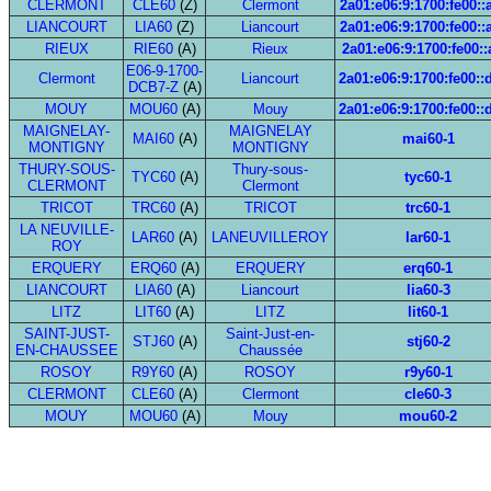
CLERMONT
CLE60
(Z)
Clermont
2a01:e06:9:1700:fe00::
LIANCOURT
LIA60
(Z)
Liancourt
2a01:e06:9:1700:fe00::
RIEUX
RIE60
(A)
Rieux
2a01:e06:9:1700:fe00::
E06-9-1700-
Clermont
Liancourt
2a01:e06:9:1700:fe00::
DCB7-Z
(A)
MOUY
MOU60
(A)
Mouy
2a01:e06:9:1700:fe00::
MAIGNELAY-
MAIGNELAY
MAI60
(A)
mai60-1
MONTIGNY
MONTIGNY
THURY-SOUS-
Thury-sous-
TYC60
(A)
tyc60-1
CLERMONT
Clermont
TRICOT
TRC60
(A)
TRICOT
trc60-1
LA NEUVILLE-
LAR60
(A)
LANEUVILLEROY
lar60-1
ROY
ERQUERY
ERQ60
(A)
ERQUERY
erq60-1
LIANCOURT
LIA60
(A)
Liancourt
lia60-3
LITZ
LIT60
(A)
LITZ
lit60-1
SAINT-JUST-
Saint-Just-en-
STJ60
(A)
stj60-2
EN-CHAUSSEE
Chaussée
ROSOY
R9Y60
(A)
ROSOY
r9y60-1
CLERMONT
CLE60
(A)
Clermont
cle60-3
MOUY
MOU60
(A)
Mouy
mou60-2