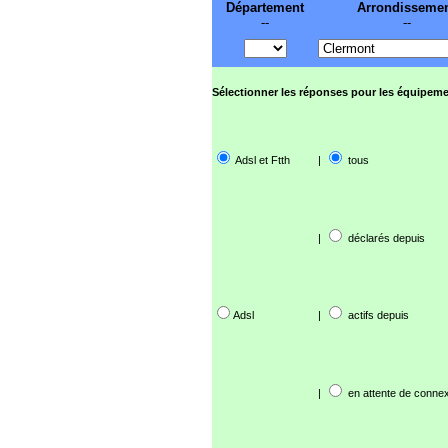
Département
Arrondisseme
--
--
Sélectionner les réponses pour les équipeme
Adsl et Ftth
|
tous
|
déclarés depuis
Adsl
|
actifs depuis
|
en attente de connex