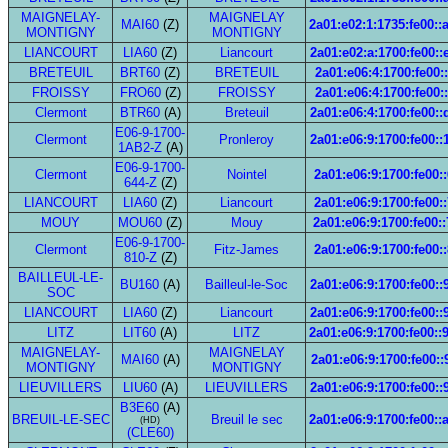
MAIGNELAY-
MAIGNELAY
MAI60
(Z)
2a01:e02:1:1735:fe00::
MONTIGNY
MONTIGNY
LIANCOURT
LIA60
(Z)
Liancourt
2a01:e02:a:1700:fe00::
BRETEUIL
BRT60
(Z)
BRETEUIL
2a01:e06:4:1700:fe00::
FROISSY
FRO60
(Z)
FROISSY
2a01:e06:4:1700:fe00::
Clermont
BTR60
(A)
Breteuil
2a01:e06:4:1700:fe00::
E06-9-1700-
Clermont
Pronleroy
2a01:e06:9:1700:fe00::
1AB2-Z
(A)
E06-9-1700-
Clermont
Nointel
2a01:e06:9:1700:fe00:
644-Z
(Z)
LIANCOURT
LIA60
(Z)
Liancourt
2a01:e06:9:1700:fe00:
MOUY
MOU60
(Z)
Mouy
2a01:e06:9:1700:fe00:
E06-9-1700-
Clermont
Fitz-James
2a01:e06:9:1700:fe00:
810-Z
(Z)
BAILLEUL-LE-
BU160
(A)
Bailleul-le-Soc
2a01:e06:9:1700:fe00::
SOC
LIANCOURT
LIA60
(Z)
Liancourt
2a01:e06:9:1700:fe00::
LITZ
LIT60
(A)
LITZ
2a01:e06:9:1700:fe00::
MAIGNELAY-
MAIGNELAY
MAI60
(A)
2a01:e06:9:1700:fe00::
MONTIGNY
MONTIGNY
LIEUVILLERS
LIU60
(A)
LIEUVILLERS
2a01:e06:9:1700:fe00::
B3E60
(A)
BREUIL-LE-SEC
Breuil le sec
2a01:e06:9:1700:fe00::
(HD)
(CLE60)