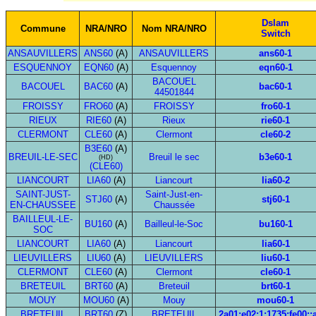
Dslam
Commune
NRA/NRO
Nom NRA/NRO
Switch
ANSAUVILLERS
ANS60
(A)
ANSAUVILLERS
ans60-1
ESQUENNOY
EQN60
(A)
Esquennoy
eqn60-1
BACOUEL
BACOUEL
BAC60
(A)
bac60-1
44501844
FROISSY
FRO60
(A)
FROISSY
fro60-1
RIEUX
RIE60
(A)
Rieux
rie60-1
CLERMONT
CLE60
(A)
Clermont
cle60-2
B3E60
(A)
BREUIL-LE-SEC
Breuil le sec
b3e60-1
(HD)
(CLE60)
LIANCOURT
LIA60
(A)
Liancourt
lia60-2
SAINT-JUST-
Saint-Just-en-
STJ60
(A)
stj60-1
EN-CHAUSSEE
Chaussée
BAILLEUL-LE-
BU160
(A)
Bailleul-le-Soc
bu160-1
SOC
LIANCOURT
LIA60
(A)
Liancourt
lia60-1
LIEUVILLERS
LIU60
(A)
LIEUVILLERS
liu60-1
CLERMONT
CLE60
(A)
Clermont
cle60-1
BRETEUIL
BRT60
(A)
Breteuil
brt60-1
MOUY
MOU60
(A)
Mouy
mou60-1
BRETEUIL
BRT60
(Z)
BRETEUIL
2a01:e02:1:1735:fe00::