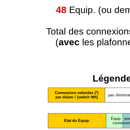
48
Equip. (ou dem
Total des connexion
(
avec
les plafonn
Légende
Connexions estimées (*)
pas d'estima
par dslam / (switch ftth)
Equip.
ave
Etat du Equip.
conne
xio