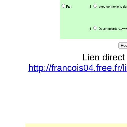
Ftth
|
avec connexions de
|
Dslam migrés v1=>v
Lien direct
http://francois04.free.f