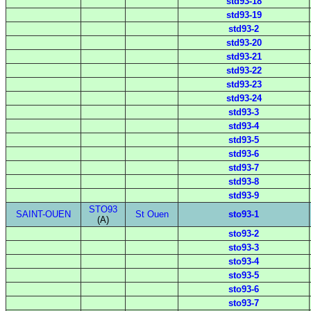
std93-18
std93-19
std93-2
std93-20
std93-21
std93-22
std93-23
std93-24
std93-3
std93-4
std93-5
std93-6
std93-7
std93-8
std93-9
STO93
SAINT-OUEN
St Ouen
sto93-1
(A)
sto93-2
sto93-3
sto93-4
sto93-5
sto93-6
sto93-7