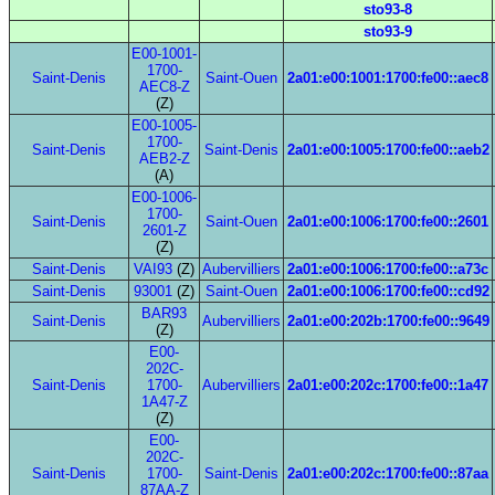
sto93-8
sto93-9
E00-1001-
1700-
Saint-Denis
Saint-Ouen
2a01:e00:1001:1700:fe00::aec8
AEC8-Z
(Z)
E00-1005-
1700-
Saint-Denis
Saint-Denis
2a01:e00:1005:1700:fe00::aeb2
AEB2-Z
(A)
E00-1006-
1700-
Saint-Denis
Saint-Ouen
2a01:e00:1006:1700:fe00::2601
2601-Z
(Z)
Saint-Denis
VAI93
(Z)
Aubervilliers
2a01:e00:1006:1700:fe00::a73c
Saint-Denis
93001
(Z)
Saint-Ouen
2a01:e00:1006:1700:fe00::cd92
BAR93
Saint-Denis
Aubervilliers
2a01:e00:202b:1700:fe00::9649
(Z)
E00-
202C-
Saint-Denis
1700-
Aubervilliers
2a01:e00:202c:1700:fe00::1a47
1A47-Z
(Z)
E00-
202C-
Saint-Denis
1700-
Saint-Denis
2a01:e00:202c:1700:fe00::87aa
87AA-Z