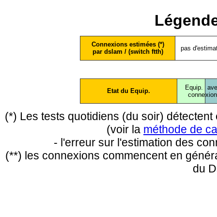
Légende
Connexions estimées (*)
pas d'estima
par dslam / (switch ftth)
Equip.
ave
Etat du Equip.
conne
xio
(*) Les tests quotidiens (du soir) détecte
(voir la
méthode de ca
- l'erreur sur l'estimation des c
(**) les connexions commencent en général
du D