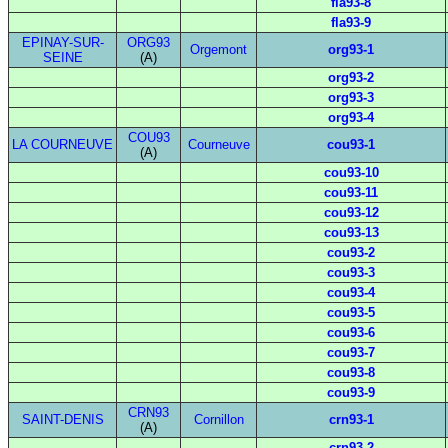
fla93-8
fla93-9
EPINAY-SUR-
ORG93
Orgemont
org93-1
SEINE
(A)
org93-2
org93-3
org93-4
COU93
LA COURNEUVE
Courneuve
cou93-1
(A)
cou93-10
cou93-11
cou93-12
cou93-13
cou93-2
cou93-3
cou93-4
cou93-5
cou93-6
cou93-7
cou93-8
cou93-9
CRN93
SAINT-DENIS
Cornillon
crn93-1
(A)
crn93-2