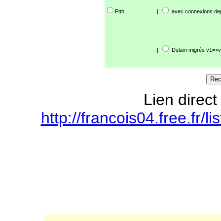
Ftth
|
avec connexions de
|
Dslam migrés v1=>v
Lien direct
http://francois04.free.fr/