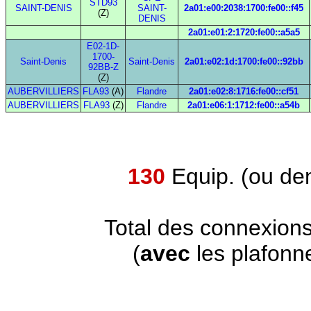
STD93
SAINT-DENIS
SAINT-
2a01:e00:2038:1700:fe00::f45
(Z)
DENIS
2a01:e01:2:1720:fe00::a5a5
E02-1D-
1700-
Saint-Denis
Saint-Denis
2a01:e02:1d:1700:fe00::92bb
92BB-Z
(Z)
AUBERVILLIERS
FLA93
(A)
Flandre
2a01:e02:8:1716:fe00::cf51
AUBERVILLIERS
FLA93
(Z)
Flandre
2a01:e06:1:1712:fe00::a54b
130
Equip. (ou de
Total des connexion
(
avec
les plafonn