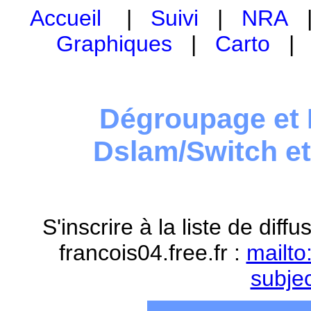
Accueil
|
Suivi
|
NRA
Graphiques
|
Carto
Dégroupage et 
Dslam/Switch e
S'inscrire à la liste de dif
francois04.free.fr :
mailto
subje