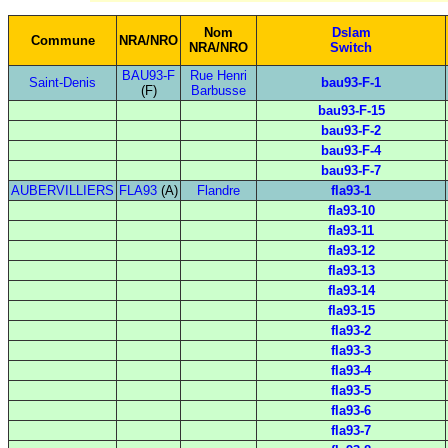
Nom
Dslam
Commune
NRA/NRO
NRA/NRO
Switch
BAU93-F
Rue Henri
Saint-Denis
bau93-F-1
(F)
Barbusse
bau93-F-15
bau93-F-2
bau93-F-4
bau93-F-7
AUBERVILLIERS
FLA93
(A)
Flandre
fla93-1
fla93-10
fla93-11
fla93-12
fla93-13
fla93-14
fla93-15
fla93-2
fla93-3
fla93-4
fla93-5
fla93-6
fla93-7