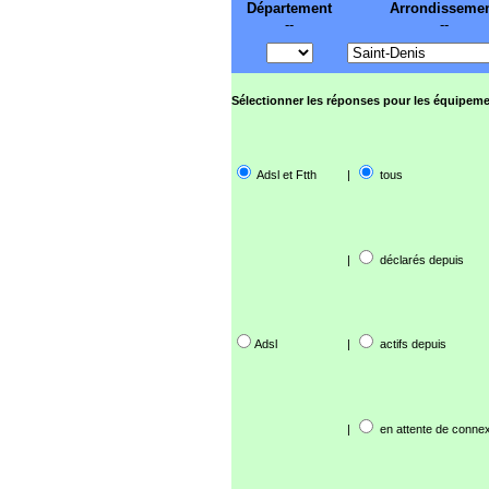
Département
Arrondisseme
--
--
Sélectionner les réponses pour les équipeme
Adsl et Ftth
|
tous
|
déclarés depuis
Adsl
|
actifs depuis
|
en attente de connex