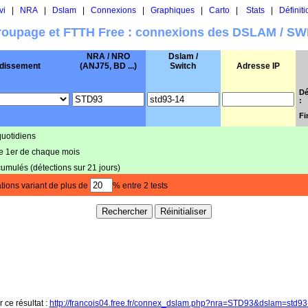
vi
|
NRA
|
Dslam
|
Connexions
|
Graphiques
|
Carto
|
Stats
|
Définiti
oupage et FTTH Free : connexions des DSLAM / S
NRA / NRO
Dslam /
dissement
(ANJ75, BD ...)
Switch
Adresse IP
Dé
:
Fi
quotidiens
le 1er de chaque mois
cumulés (détections sur 21 jours)
tions variant de plus de
% entre 2 tests
r ce résultat :
http://francois04.free.fr/connex_dslam.php?nra=STD93&dslam=std9