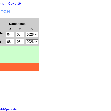
ons
|
Covid-19
WITCH
Dates tests
J
M
A
but
n :
3-14&periode=S