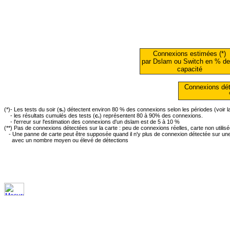
Connexions estimées (*)
par Dslam ou Switch en % de
capacité
Connexions dét
(*)- Les tests du soir (
s.
) détectent environ 80 % des connexions selon les périodes (voir 
- les résultats cumulés des tests (
c.
) représentent 80 à 90% des connexions.
- l'erreur sur l'estimation des connexions d'un dslam est de 5 à 10 %
(**) Pas de connexions détectées sur la carte : peu de connexions réelles, carte non utilis
- Une panne de carte peut être supposée quand il n'y plus de connexion détectée sur une 
avec un nombre moyen ou élevé de détections