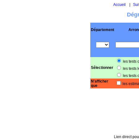
Accueil
|
Sui
Dégr
Département
Arron
les tests 
Sélectionner
les tests 
les tests 
N'afficher
les estima
que
Lien direct pou