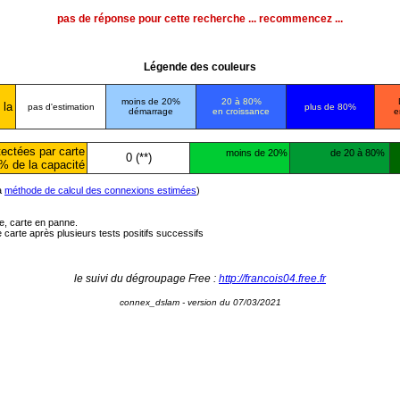
pas de réponse pour cette recherche ... recommencez ...
Légende des couleurs
moins de 20%
20 à 80%
 la
pas d'estimation
plus de 80%
démarrage
en croissance
e
ectées par carte
moins de 20%
de 20 à 80%
0 (**)
% de la capacité
la
méthode de calcul des connexions estimées
)
ée, carte en panne.
carte après plusieurs tests positifs successifs
le suivi du dégroupage Free :
http://francois04.free.fr
connex_dslam - version du 07/03/2021