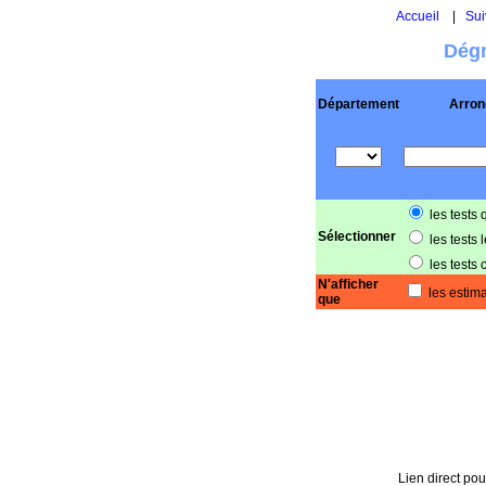
Accueil
|
Sui
Dégr
Département
Arron
les tests 
Sélectionner
les tests 
les tests 
N'afficher
les estima
que
Lien direct pou