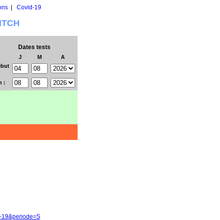
ons
|
Covid-19
WITCH
Dates tests
J
M
A
but
n :
3-19&periode=S