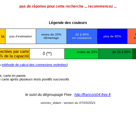
pas de réponse pour cette recherche ... recommencez ...
Légende des couleurs
moins de 20%
20 à 80%
 la
pas d'estimation
plus de 80%
démarrage
en croissance
e
ectées par carte
moins de 20%
de 20 à 80%
0 (**)
% de la capacité
la
méthode de calcul des connexions estimées
)
ée, carte en panne.
carte après plusieurs tests positifs successifs
le suivi du dégroupage Free :
http://francois04.free.fr
connex_dslam - version du 07/03/2021