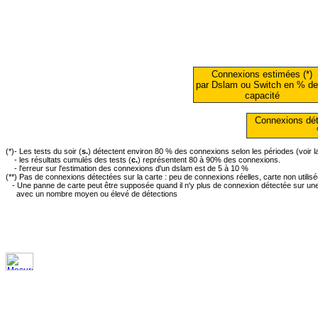
Connexions estimées (*)
par Dslam ou Switch en % de
capacité
Connexions dét
(*)- Les tests du soir (
s.
) détectent environ 80 % des connexions selon les périodes (voir 
- les résultats cumulés des tests (
c.
) représentent 80 à 90% des connexions.
- l'erreur sur l'estimation des connexions d'un dslam est de 5 à 10 %
(**) Pas de connexions détectées sur la carte : peu de connexions réelles, carte non utilis
- Une panne de carte peut être supposée quand il n'y plus de connexion détectée sur une 
avec un nombre moyen ou élevé de détections