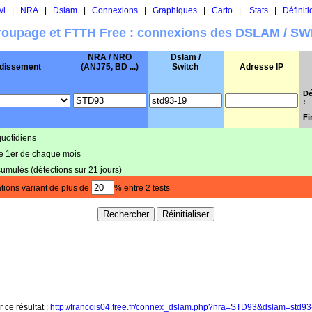
vi
|
NRA
|
Dslam
|
Connexions
|
Graphiques
|
Carto
|
Stats
|
Définiti
oupage et FTTH Free : connexions des DSLAM / S
NRA / NRO
Dslam /
dissement
(ANJ75, BD ...)
Switch
Adresse IP
Dé
:
Fi
quotidiens
le 1er de chaque mois
cumulés (détections sur 21 jours)
tions variant de plus de
% entre 2 tests
r ce résultat :
http://francois04.free.fr/connex_dslam.php?nra=STD93&dslam=std9