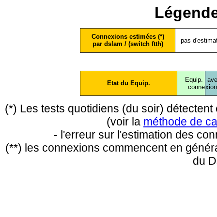
Légende
Connexions estimées (*)
pas d'estima
par dslam / (switch ftth)
Equip.
ave
Etat du Equip.
conne
xio
(*) Les tests quotidiens (du soir) détecte
(voir la
méthode de ca
- l'erreur sur l'estimation des c
(**) les connexions commencent en général
du D