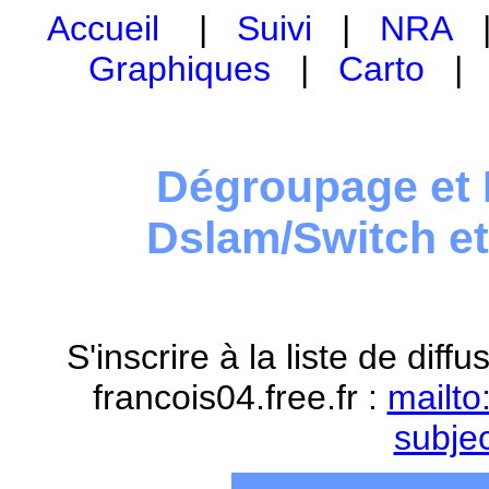
Accueil
|
Suivi
|
NRA
Graphiques
|
Carto
Dégroupage et 
Dslam/Switch e
S'inscrire à la liste de dif
francois04.free.fr :
mailto
subje