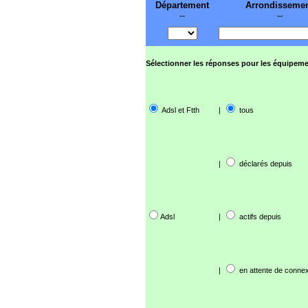
Département
Arrondisseme
--
--
Sélectionner les réponses pour les équipeme
Adsl et Ftth
|
tous
|
déclarés depuis
Adsl
|
actifs depuis
|
en attente de connex