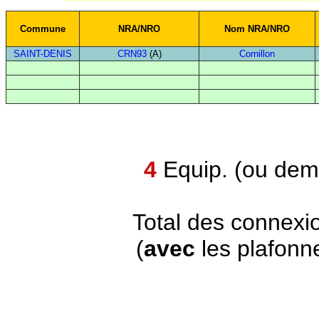
Commune
NRA/NRO
Nom NRA/NRO
SAINT-DENIS
CRN93
(A)
Cornillon
4
Equip. (ou demi
Total des connexi
(
avec
les plafonn