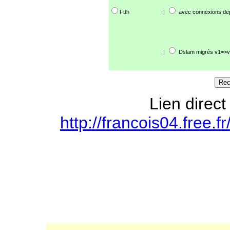
Ftth
|
avec connexions de
|
Dslam migrés v1=>v
Lien direct
http://francois04.free