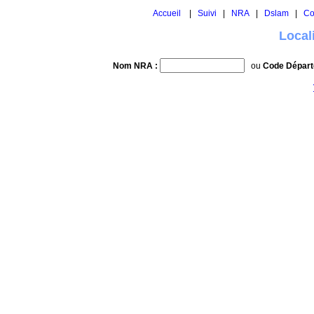
Accueil
|
Suivi
|
NRA
|
Dslam
|
Co
Local
Nom NRA :
ou
Code Départ