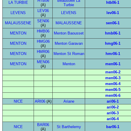
HTB06
Beausoleil La
LA TURBIE
htb06-1
(A)
Turbie
LEV06
LEVENS
LEVENS
lev06-1
(A)
SEN06
MALAUSSENE
MALAUSSENE
sen06-1
(A)
HMB06
MENTON
Menton Baousset
hmb06-1
(A)
HMG06
MENTON
Menton Garavan
hmg06-1
(A)
HMR06
MENTON
Menton St Roman
hmr06-1
(A)
MEN06
MENTON
Menton
men06-1
(A)
men06-2
men06-3
men06-4
men06-5
men06-6
NICE
ARI06
(A)
Ariane
ari06-1
ari06-2
ari06-3
ari06-4
BAR06
NICE
St Barthelemy
bar06-1
(A)