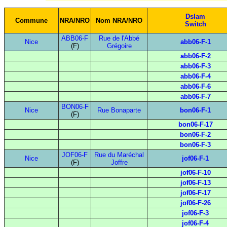
Dslam
Commune
NRA/NRO
Nom NRA/NRO
Switch
ABB06-F
Rue de l'Abbé
Nice
abb06-F-1
(F)
Grégoire
abb06-F-2
abb06-F-3
abb06-F-4
abb06-F-6
abb06-F-7
BON06-F
Nice
Rue Bonaparte
bon06-F-1
(F)
bon06-F-17
bon06-F-2
bon06-F-3
JOF06-F
Rue du Maréchal
Nice
jof06-F-1
(F)
Joffre
jof06-F-10
jof06-F-13
jof06-F-17
jof06-F-26
jof06-F-3
jof06-F-4