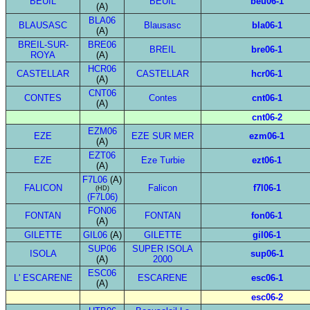
BEUIL
BEUIL
beu06-1
(A)
BLA06
BLAUSASC
Blausasc
bla06-1
(A)
BREIL-SUR-
BRE06
BREIL
bre06-1
ROYA
(A)
HCR06
CASTELLAR
CASTELLAR
hcr06-1
(A)
CNT06
CONTES
Contes
cnt06-1
(A)
cnt06-2
EZM06
EZE
EZE SUR MER
ezm06-1
(A)
EZT06
EZE
Eze Turbie
ezt06-1
(A)
F7L06
(A)
FALICON
Falicon
f7l06-1
(HD)
(F7L06)
FON06
FONTAN
FONTAN
fon06-1
(A)
GILETTE
GIL06
(A)
GILETTE
gil06-1
SUP06
SUPER ISOLA
ISOLA
sup06-1
(A)
2000
ESC06
L' ESCARENE
ESCARENE
esc06-1
(A)
esc06-2