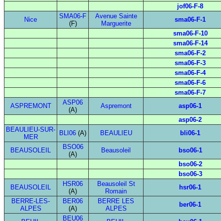
jof06-F-8
SMA06-F
Avenue Sainte
Nice
sma06-F-1
(F)
Marguerite
sma06-F-10
sma06-F-14
sma06-F-2
sma06-F-3
sma06-F-4
sma06-F-6
sma06-F-7
ASP06
ASPREMONT
Aspremont
asp06-1
(A)
asp06-2
BEAULIEU-SUR-
BLI06
(A)
BEAULIEU
bli06-1
MER
BSO06
BEAUSOLEIL
Beausoleil
bso06-1
(A)
bso06-2
bso06-3
HSR06
Beausoleil St
BEAUSOLEIL
hsr06-1
(A)
Romain
BERRE-LES-
BER06
BERRE LES
ber06-1
ALPES
(A)
ALPES
BEU06