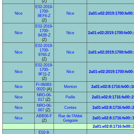
(Z)
E02-2019-
1700-
Nice
Nice
2a01:e02:2019:1700:fe00:
8EF6-Z
(Z)
E02-2019-
1700-
Nice
Nice
2a01:e02:2019:1700:fe00:
942B-Z
(Z)
E02-2019-
1700-
Nice
Nice
2a01:e02:2019:1700:fe00:
9765-Z
(Z)
E02-2019-
1700-
Nice
Nice
2a01:e02:2019:1700:fe00:
9F11-Z
(Z)
FI-06083-
Nice
Menton
2a01:e02:8:1716:fe00::1
002D
(A)
NRO-06-
Nice
Peille
2a01:e02:8:1716:fe00::2
017
(Z)
NRO-06-
Nice
Contes
2a01:e02:8:1716:fe00::
007
(Z)
ABB06-F
Rue de l'Abbé
Nice
2a01:e02:8:1716:fe00::
(Z)
Grégoire
2a01:e02:8:1716:fe00::
E02-8-