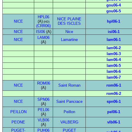
gou06-4
gou06-5
HPL06
NICE PLAINE
NICE
(A)
hpl06-1
(HD)
DES ISCLES
(CRR06)
NICE
ISI06
(A)
Nice
isi06-1
LAM06
NICE
Lamartine
lam06-1
(A)
lam06-2
lam06-3
lam06-4
lam06-5
lam06-6
lam06-7
ROM06
NICE
Saint Roman
rom06-1
(A)
rom06-2
SPN06
NICE
Saint Pancrace
spn06-1
(A)
PEL06
PEILLON
Peillon
pel06-1
(A)
VLB06
PEONE
VALBERG
vlb06-1
(A)
PUGET-
PUH06
PUGET