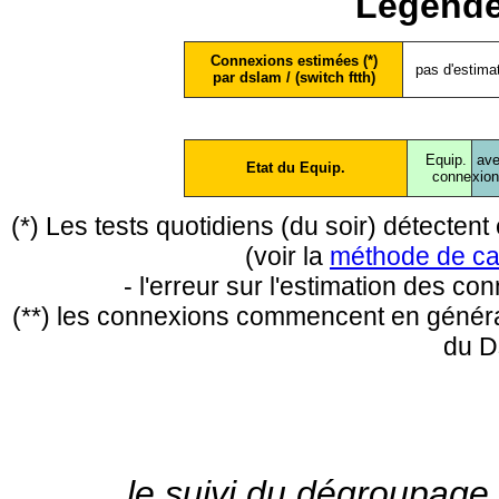
Légende
Connexions estimées (*)
pas d'estima
par dslam / (switch ftth)
Equip.
ave
Etat du Equip.
conne
xio
(*) Les tests quotidiens (du soir) détecte
(voir la
méthode de ca
- l'erreur sur l'estimation des c
(**) les connexions commencent en général
du D
le suivi du dégroupage