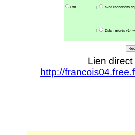
Ftth
|
avec connexions de
|
Dslam migrés v1=>v
Lien direct
http://francois04.free