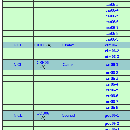
car06-3
car06-4
car06-5
car06-6
car06-7
car06-8
car06-9
NICE
CIM06
(A)
Cimiez
cim06-1
cim06-2
cim06-3
CRR06
NICE
Carras
crr06-1
(A)
crr06-2
crr06-3
crr06-4
crr06-5
crr06-6
crr06-7
crr06-8
GOU06
NICE
Gounod
gou06-1
(A)
gou06-2
gou06-3