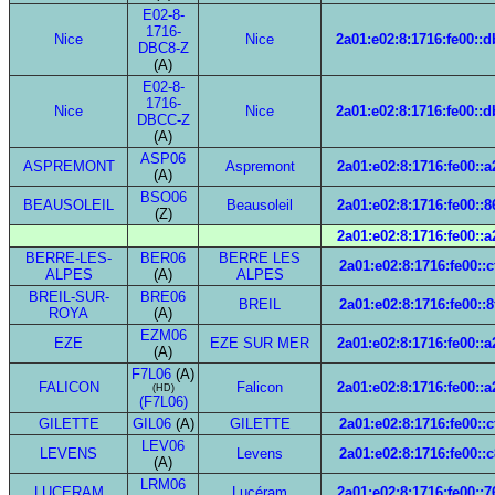
E02-8-
1716-
Nice
Nice
2a01:e02:8:1716:fe00::
DBC8-Z
(A)
E02-8-
1716-
Nice
Nice
2a01:e02:8:1716:fe00::
DBCC-Z
(A)
ASP06
ASPREMONT
Aspremont
2a01:e02:8:1716:fe00::a
(A)
BSO06
BEAUSOLEIL
Beausoleil
2a01:e02:8:1716:fe00::8
(Z)
2a01:e02:8:1716:fe00::a
BERRE-LES-
BER06
BERRE LES
2a01:e02:8:1716:fe00::c
ALPES
(A)
ALPES
BREIL-SUR-
BRE06
BREIL
2a01:e02:8:1716:fe00::8
ROYA
(A)
EZM06
EZE
EZE SUR MER
2a01:e02:8:1716:fe00::a
(A)
F7L06
(A)
FALICON
Falicon
2a01:e02:8:1716:fe00::a
(HD)
(F7L06)
GILETTE
GIL06
(A)
GILETTE
2a01:e02:8:1716:fe00::c
LEV06
LEVENS
Levens
2a01:e02:8:1716:fe00::c
(A)
LRM06
LUCERAM
Lucéram
2a01:e02:8:1716:fe00::7