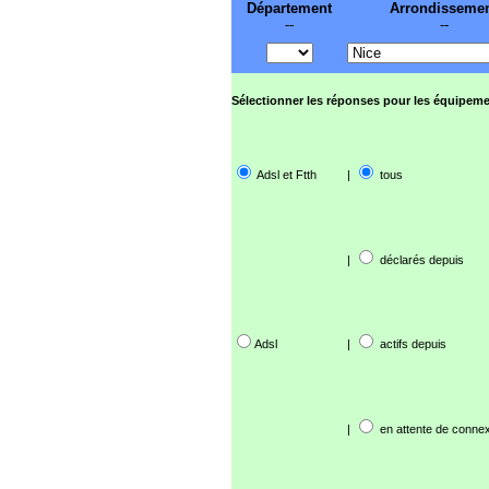
Département
Arrondisseme
--
--
Sélectionner les réponses pour les équipeme
Adsl et Ftth
|
tous
|
déclarés depuis
Adsl
|
actifs depuis
|
en attente de connex