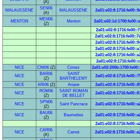
(A)
SEN06
MALAUSSENE
MALAUSSENE
2a01:e02:8:1716:fe00::9
(A)
MEN06
MENTON
Menton
2a01:e02:1d:1700:fe00::
(Z)
2a01:e02:8:1716:fe00::7
2a01:e02:8:1716:fe00::
2a01:e02:8:1716:fe00::9
2a01:e02:8:1716:fe00::a
2a01:e02:8:1716:fe00::a
2a01:e02:8:1716:fe00::
NICE
CIM06
(Z)
Cimiez
2a01:e02:200b:1700:fe00:
BAR06
SAINT
NICE
2a01:e02:8:1716:fe00::7
(Z)
BARTHELEMY
NICE
ARI06
(Z)
Ariane
2a01:e02:8:1716:fe00::8
ROM06
SAINT ROMAN
NICE
2a01:e02:8:1716:fe00::8
(Z)
DE BELLET
SPN06
NICE
Saint Pancrace
2a01:e02:8:1716:fe00::a
(Z)
BAU06
NICE
Baumettes
2a01:e02:8:1716:fe00::a
(Z)
2a01:e02:8:1716:fe00::a
CAR06
NICE
Carnot
2a01:e02:8:1716:fe00::
(A)