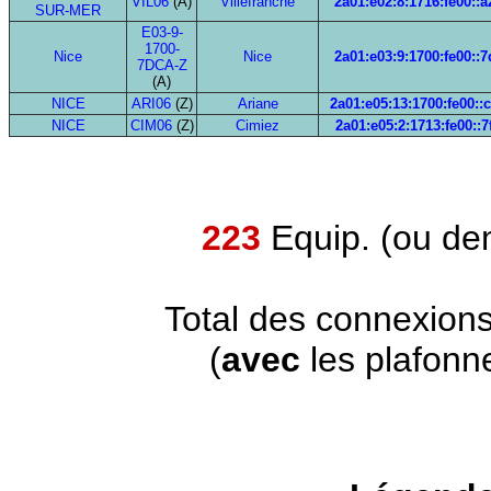
VIL06
(A)
Villefranche
2a01:e02:8:1716:fe00::a
SUR-MER
E03-9-
1700-
Nice
Nice
2a01:e03:9:1700:fe00::7
7DCA-Z
(A)
NICE
ARI06
(Z)
Ariane
2a01:e05:13:1700:fe00::
NICE
CIM06
(Z)
Cimiez
2a01:e05:2:1713:fe00::7
223
Equip. (ou de
Total des connexion
(
avec
les plafonn