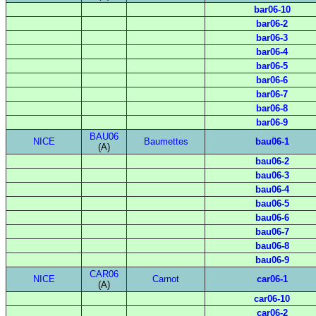
bar06-10
bar06-2
bar06-3
bar06-4
bar06-5
bar06-6
bar06-7
bar06-8
bar06-9
BAU06
NICE
Baumettes
bau06-1
(A)
bau06-2
bau06-3
bau06-4
bau06-5
bau06-6
bau06-7
bau06-8
bau06-9
CAR06
NICE
Carnot
car06-1
(A)
car06-10
car06-2