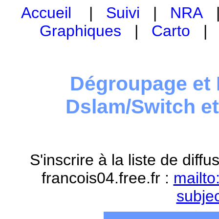
Accueil
|
Suivi
|
NRA
Graphiques
|
Carto
Dégroupage et 
Dslam/Switch e
S'inscrire à la liste de dif
francois04.free.fr :
mailto
subje