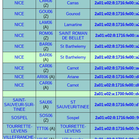
CRR06
NICE
Carras
2a01:e02:8:1716:fe00::a
(Z)
GOU06
NICE
Gounod
2a01:e02:8:1716:fe00::a
(Z)
LAM06
NICE
Lamartine
2a01:e02:8:1716:fe00::a
(A)
ROM06
SAINT ROMAN
NICE
2a01:e02:8:1716:fe00::a
(Z)
DE BELLET
BAR06
NICE
St Barthelemy
2a01:e02:8:1716:fe00::a
(Z)
BAR06
NICE
St Barthelemy
2a01:e02:8:1716:fe00::a
(A)
CAR06
NICE
Carnot
2a01:e02:8:1716:fe00::a
(Z)
NICE
ARI06
(A)
Ariane
2a01:e02:8:1716:fe00::d
CAR06
NICE
Carnot
2a01:e02:8:1716:fe00::
(A)
2a01:e02:a:1700:fe00::
SAINT-
SAU06
ST
SAUVEUR-SUR-
2a01:e02:8:1716:fe00::d
(A)
SAUVEUR/TINEE
TINEE
SOS06
SOSPEL
Sospel
2a01:e02:8:1716:fe00::9
(Z)
TOURRETTE-
TOURRETTE-
TTT06
(A)
2a01:e02:8:1716:fe00::9
LEVENS
LEVENS
VILLEFRANCHE-