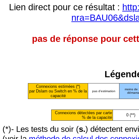
Lien direct pour ce résultat :
http
nra=BAU06&dsl
pas de réponse pour cett
Légende
Connexions estimées (*)
moins de
par Dslam ou Switch en % de la
pas d'estimation
démarr
capacité
Connexions détectées par carte
0 (**)
% de la capacité
(*)- Les tests du soir (
s.
) détectent en
(voir la
méthode de calcul des connexi