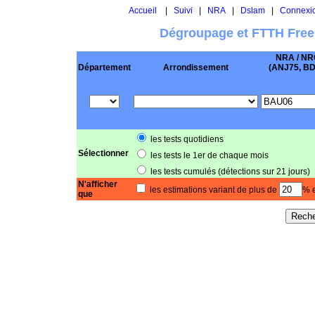
Accueil
|
Suivi
|
NRA
|
Dslam
|
Connexi
Dégroupage et FTTH Free
NRA / NR
Département
Arrondissement
(ANJ75, BD .
les tests quotidiens
Sélectionner
les tests le 1er de chaque mois
les tests cumulés (détections sur 21 jours)
N'afficher
les estimations variant de plus de
% e
que