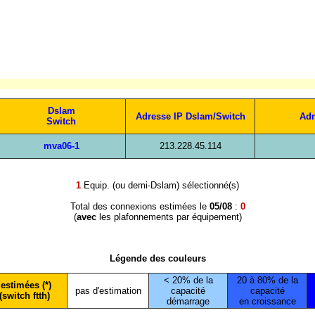
Dslam
Adresse IP Dslam/Switch
Adr
Switch
mva06-1
213.228.45.114
1
Equip. (ou demi-Dslam) sélectionné(s)
Total des connexions estimées le
05/08
:
0
(
avec
les plafonnements par équipement)
Légende des couleurs
< 20% de la
20 à 80% de la
estimées (*)
pas d'estimation
capacité
capacité
(switch ftth)
démarrage
en croissance