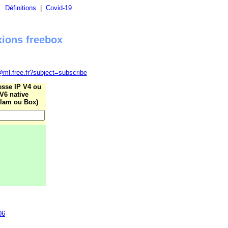
|
Définitions
|
Covid-19
xions freebox
@ml.free.fr?subject=subscribe
esse IP V4 ou
V6 native
lam ou Box)
06