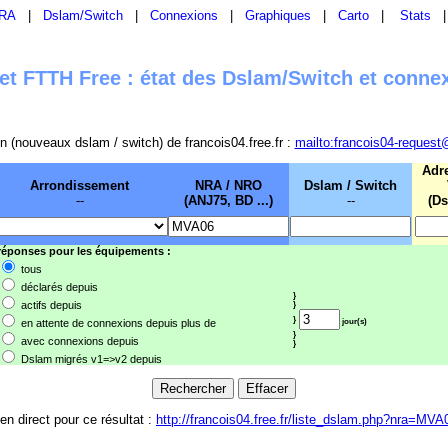
RA
|
Dslam/Switch
|
Connexions
|
Graphiques
|
Carto
|
Stats
t FTTH Free : état des Dslam/Switch et conne
sion (nouveaux dslam / switch) de francois04.free.fr :
mailto:francois04-request
Adr
Arrondissement
NRA / NRO
Dslam / Switch
--
(ANJ75, BD ...)
--
(Ds
 réponses pour les équipements :
tous
déclarés depuis
}
actifs depuis
}
}
en attente de connexions depuis plus de
jour(s)
}
avec connexions depuis
}
Dslam migrés v1=>v2 depuis
ien direct pour ce résultat :
http://francois04.free.fr/liste_dslam.php?nra=MVA