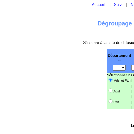
Accueil
|
Suivi
|
N
Dégroupage e
S'inscrire à la liste de diffu
Département
--
Sélectionner les
Adsl et Ftth
|
|
Adsl
|
|
Ftth
|
|
L