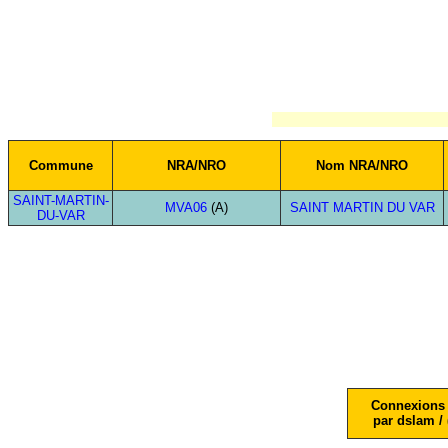
Commune
NRA/NRO
Nom NRA/NRO
SAINT-MARTIN-
MVA06
(A)
SAINT MARTIN DU VAR
DU-VAR
Connexions 
par dslam / 