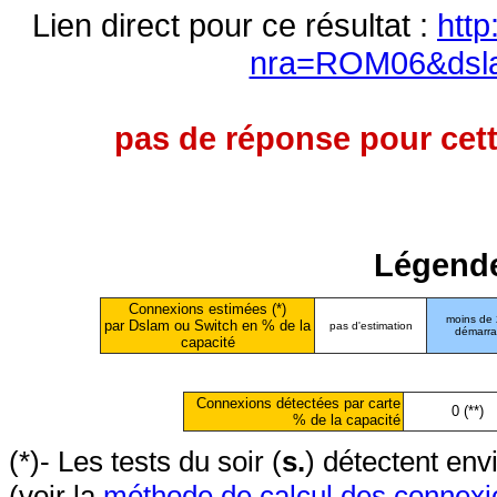
Lien direct pour ce résultat :
http
nra=ROM06&dsl
pas de réponse pour cett
Légende
Connexions estimées (*)
moins de
par Dslam ou Switch en % de la
pas d'estimation
démarr
capacité
Connexions détectées par carte
0 (**)
% de la capacité
(*)- Les tests du soir (
s.
) détectent en
(voir la
méthode de calcul des connexi