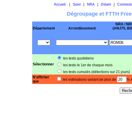
Accueil
|
Suivi
|
NRA
|
Dslam
|
Connexi
Dégroupage et FTTH Free
NRA / NR
Département
Arrondissement
(ANJ75, BD .
les tests quotidiens
Sélectionner
les tests le 1er de chaque mois
les tests cumulés (détections sur 21 jours)
N'afficher
les estimations variant de plus de
% e
que