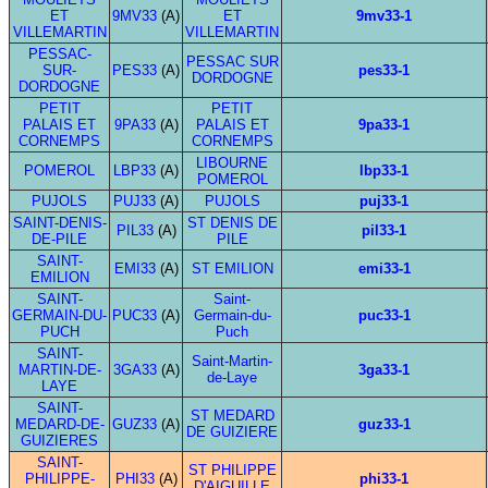
ET
9MV33
(A)
ET
9mv33-1
VILLEMARTIN
VILLEMARTIN
PESSAC-
PESSAC SUR
SUR-
PES33
(A)
pes33-1
DORDOGNE
DORDOGNE
PETIT
PETIT
PALAIS ET
9PA33
(A)
PALAIS ET
9pa33-1
CORNEMPS
CORNEMPS
LIBOURNE
POMEROL
LBP33
(A)
lbp33-1
POMEROL
PUJOLS
PUJ33
(A)
PUJOLS
puj33-1
SAINT-DENIS-
ST DENIS DE
PIL33
(A)
pil33-1
DE-PILE
PILE
SAINT-
EMI33
(A)
ST EMILION
emi33-1
EMILION
SAINT-
Saint-
GERMAIN-DU-
PUC33
(A)
Germain-du-
puc33-1
PUCH
Puch
SAINT-
Saint-Martin-
MARTIN-DE-
3GA33
(A)
3ga33-1
de-Laye
LAYE
SAINT-
ST MEDARD
MEDARD-DE-
GUZ33
(A)
guz33-1
DE GUIZIERE
GUIZIERES
SAINT-
ST PHILIPPE
PHILIPPE-
PHI33
(A)
phi33-1
D'AIGUILLE