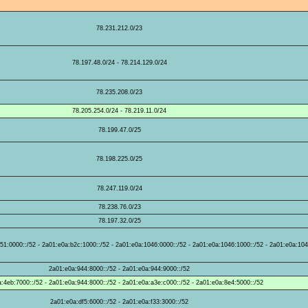
78.231.212.0/23
78.197.48.0/24 - 78.214.129.0/24
78.235.208.0/23
78.205.254.0/24 - 78.219.11.0/24
78.199.47.0/25
78.198.225.0/25
78.247.119.0/24
78.238.76.0/23
78.197.32.0/25
51:0000::/52 - 2a01:e0a:b2c:1000::/52 - 2a01:e0a:1046:0000::/52 - 2a01:e0a:1046:1000::/52 - 2a01:e0a:104
2a01:e0a:944:8000::/52 - 2a01:e0a:944:9000::/52
:4eb:7000::/52 - 2a01:e0a:944:8000::/52 - 2a01:e0a:a3e:c000::/52 - 2a01:e0a:8e4:5000::/52
2a01:e0a:df5:6000::/52 - 2a01:e0a:f33:3000::/52