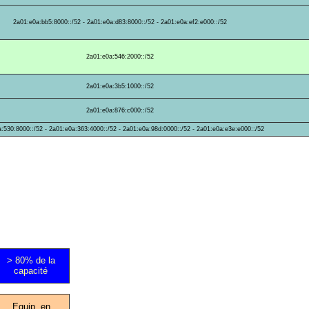
2a01:e0a:bb5:8000::/52 - 2a01:e0a:d83:8000::/52 - 2a01:e0a:ef2:e000::/52
2a01:e0a:546:2000::/52
2a01:e0a:3b5:1000::/52
2a01:e0a:876:c000::/52
:530:8000::/52 - 2a01:e0a:363:4000::/52 - 2a01:e0a:98d:0000::/52 - 2a01:e0a:e3e:e000::/52
> 80% de la
capacité
Equip. en