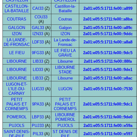
CASTILLON
CASTILLON
CASTILLON-
Castillon-la-
CAI33
(Z)
2a01:e05:5:1711:fe00::a899
LA-BATAILLE
Bataille
COU33
COUTRAS
Coutras
2a01:e05:5:1711:fe00::a8ba
(A)
GALGON
GAL33
(A)
Galgon
2a01:e05:5:1711:fe00::a89c
IZON
IZN33
(A)
IZON
2a01:e05:5:1711:fe00::9ddc
LA LANDE-
La Lande-de-
LDF33
(A)
2a01:e05:5:1711:fe00::a8a8
DE-FRONSAC
Fronsac
LE FIEU LA
LE FIEU
9FG33
(A)
2a01:e05:5:1711:fe00::9dc5
GRAVE
LIBOURNE
LIB33
(Z)
Libourne
2a01:e05:5:1711:fe00::88fa
LIBOURNE
LIBOURNE
LID33
(A)
2a01:e05:5:1711:fe00::9de1
STADE
LIBOURNE
LIB33
(Z)
Libourne
2a01:e05:5:1711:fe00::a8ac
LUGON-ET-
L'ILE-DU-
LUG33
(A)
LUGON
2a01:e05:5:1711:fe00::7530
CARNAY
PETIT
PETIT
PALAIS ET
9PA33
(A)
PALAIS ET
2a01:e05:5:1711:fe00::9dc1
CORNEMPS
CORNEMPS
LIBOURNE
POMEROL
LBP33
(A)
2a01:e05:5:1711:fe00::9de0
POMEROL
PUJOLS
PUJ33
(A)
PUJOLS
2a01:e05:5:1711:fe00::e59a
SAINT-DENIS-
ST DENIS DE
PIL33
(A)
2a01:e05:5:1711:fe00::e597
DE-PILE
PILE