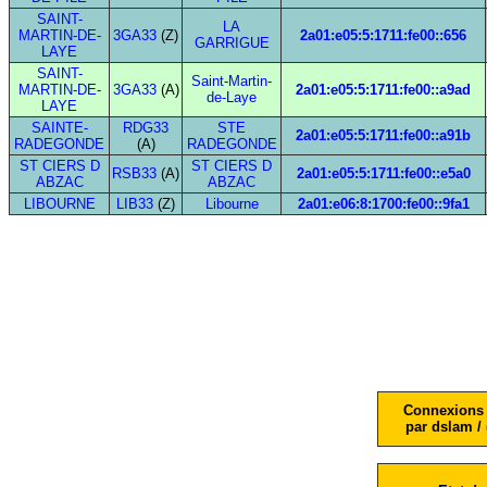
SAINT-
LA
MARTIN-DE-
3GA33
(Z)
2a01:e05:5:1711:fe00::656
GARRIGUE
LAYE
SAINT-
Saint-Martin-
MARTIN-DE-
3GA33
(A)
2a01:e05:5:1711:fe00::a9ad
de-Laye
LAYE
SAINTE-
RDG33
STE
2a01:e05:5:1711:fe00::a91b
RADEGONDE
(A)
RADEGONDE
ST CIERS D
ST CIERS D
RSB33
(A)
2a01:e05:5:1711:fe00::e5a0
ABZAC
ABZAC
LIBOURNE
LIB33
(Z)
Libourne
2a01:e06:8:1700:fe00::9fa1
Connexions 
par dslam / 