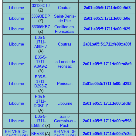
33138CTJ
Libourne
Coutras
2a01:e05:5:1711:fe00::5d3
(Z)
33393EDP
Saint-Denis-
Libourne
2a01:e05:5:1711:fe00::60e
(Z)
de-Pile
33366KBZ
Cadillac-en-
Libourne
2a01:e05:5:1711:fe00::829
(Z)
Fronsadais
E05-5-
1711-
Libourne
Coutras
2a01:e05:5:1711:fe00::a89f
A89F-Z
(A)
E05-5-
1711-
La Lande-de-
Libourne
2a01:e05:5:1711:fe00::a8a9
A8A9-Z
Fronsac
(A)
E05-5-
1711-
Libourne
Périssac
2a01:e05:5:1711:fe00::d293
D293-Z
(A)
E05-5-
1711-
Libourne
Libourne
2a01:e05:5:1711:fe00::ddbf
DDBF-Z
(A)
E05-5-
Saint-
Libourne
1711-
Germain-du-
2a01:e05:5:1711:fe00::e598
E598-Z
(Z)
Puch
BELVES-DE-
BELVES DE
BEV33
(A)
2a01:e05:5:1711:fe00::7c2c