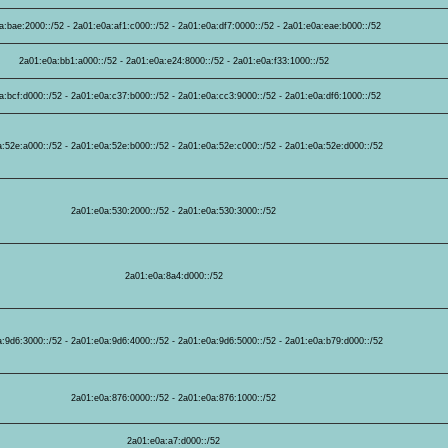
a:bae:2000::/52 - 2a01:e0a:af1:c000::/52 - 2a01:e0a:df7:0000::/52 - 2a01:e0a:eae:b000::/52
2a01:e0a:bb1:a000::/52 - 2a01:e0a:e24:8000::/52 - 2a01:e0a:f33:1000::/52
a:bcf:d000::/52 - 2a01:e0a:c37:b000::/52 - 2a01:e0a:cc3:9000::/52 - 2a01:e0a:df6:1000::/52
:52e:a000::/52 - 2a01:e0a:52e:b000::/52 - 2a01:e0a:52e:c000::/52 - 2a01:e0a:52e:d000::/52
2a01:e0a:530:2000::/52 - 2a01:e0a:530:3000::/52
2a01:e0a:8a4:d000::/52
:9d6:3000::/52 - 2a01:e0a:9d6:4000::/52 - 2a01:e0a:9d6:5000::/52 - 2a01:e0a:b79:d000::/52
2a01:e0a:876:0000::/52 - 2a01:e0a:876:1000::/52
2a01:e0a:a7:d000::/52