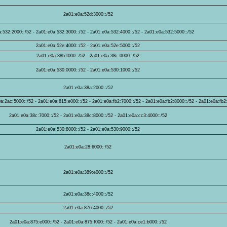
2a01:e0a:52d:3000::/52
:532:2000::/52 - 2a01:e0a:532:3000::/52 - 2a01:e0a:532:4000::/52 - 2a01:e0a:532:5000::/52
2a01:e0a:52e:4000::/52 - 2a01:e0a:52e:5000::/52
2a01:e0a:38b:f000::/52 - 2a01:e0a:38c:0000::/52
2a01:e0a:530:0000::/52 - 2a01:e0a:530:1000::/52
2a01:e0a:38a:2000::/52
a:2ac:5000::/52 - 2a01:e0a:815:e000::/52 - 2a01:e0a:fb2:7000::/52 - 2a01:e0a:fb2:8000::/52 - 2a01:e0a:fb2
2a01:e0a:38c:7000::/52 - 2a01:e0a:38c:8000::/52 - 2a01:e0a:cc3:4000::/52
2a01:e0a:530:8000::/52 - 2a01:e0a:530:9000::/52
2a01:e0a:28:6000::/52
2a01:e0a:389:e000::/52
2a01:e0a:38c:4000::/52
2a01:e0a:876:4000::/52
2a01:e0a:875:e000::/52 - 2a01:e0a:875:f000::/52 - 2a01:e0a:ce1:b000::/52