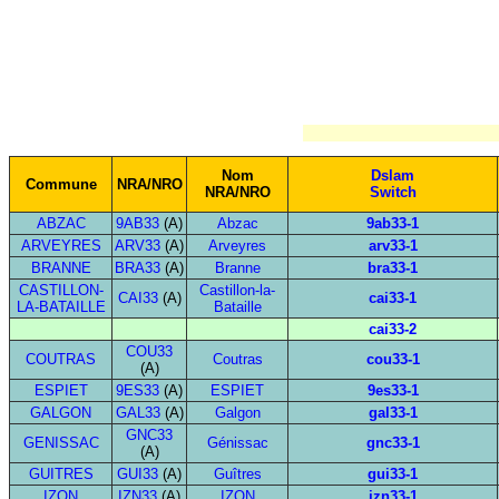
Nom
Dslam
Commune
NRA/NRO
NRA/NRO
Switch
ABZAC
9AB33
(A)
Abzac
9ab33-1
ARVEYRES
ARV33
(A)
Arveyres
arv33-1
BRANNE
BRA33
(A)
Branne
bra33-1
CASTILLON-
Castillon-la-
CAI33
(A)
cai33-1
LA-BATAILLE
Bataille
cai33-2
COU33
COUTRAS
Coutras
cou33-1
(A)
ESPIET
9ES33
(A)
ESPIET
9es33-1
GALGON
GAL33
(A)
Galgon
gal33-1
GNC33
GENISSAC
Génissac
gnc33-1
(A)
GUITRES
GUI33
(A)
Guîtres
gui33-1
IZON
IZN33
(A)
IZON
izn33-1