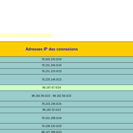
Adresses IP des connexions
78.205.150.0/24
78.231.204.0/24
78.231.210.0/23
78.235.146.0/23
88.187.67.0/24
88.182.56.0/23 - 88.182.58.0/23
78.233.239.0/24
88.182.52.0/23
78.231.208.0/24
78.239.220.0/23
88.127.206.0/23