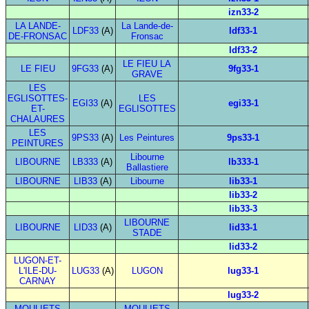
izn33-2
LA LANDE-
La Lande-de-
LDF33
(A)
ldf33-1
DE-FRONSAC
Fronsac
ldf33-2
LE FIEU LA
LE FIEU
9FG33
(A)
9fg33-1
GRAVE
LES
EGLISOTTES-
LES
EGI33
(A)
egi33-1
ET-
EGLISOTTES
CHALAURES
LES
9PS33
(A)
Les Peintures
9ps33-1
PEINTURES
Libourne
LIBOURNE
LB333
(A)
lb333-1
Ballastiere
LIBOURNE
LIB33
(A)
Libourne
lib33-1
lib33-2
lib33-3
LIBOURNE
LIBOURNE
LID33
(A)
lid33-1
STADE
lid33-2
LUGON-ET-
L'ILE-DU-
LUG33
(A)
LUGON
lug33-1
CARNAY
lug33-2
MOULIETS
MOULIETS