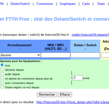
RA
|
Dslam/Switch
|
Connexions
|
Graphiques
|
Carto
|
Stats
t FTTH Free : état des Dslam/Switch et conne
sion (nouveaux dslam / switch) de francois04.free.fr :
mailto:francois04-request
Adr
Arrondissement
NRA / NRO
Dslam / Switch
--
(ANJ75, BD ...)
--
(Ds
 réponses pour les équipements :
tous
déclarés depuis
}
actifs depuis
}
}
en attente de connexions depuis plus de
jour(s)
}
avec connexions depuis
}
Dslam migrés v1=>v2 depuis
en direct pour ce résultat :
http://francois04.free.fr/liste_dslam.php?ville=Libou