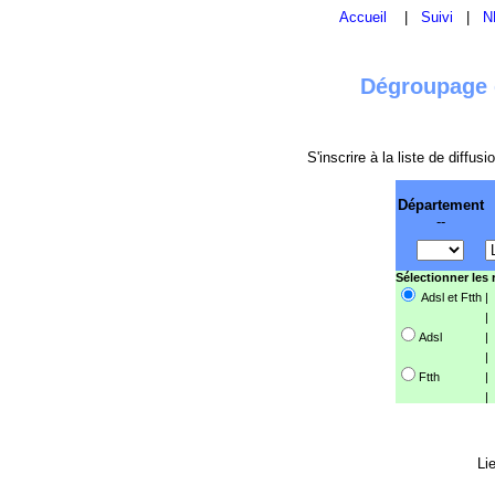
Accueil
|
Suivi
|
N
Dégroupage e
S'inscrire à la liste de diffu
Département
--
Sélectionner les
Adsl et Ftth
|
|
Adsl
|
|
Ftth
|
|
Li