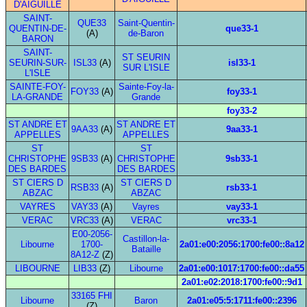
D'AIGUILLE
SAINT-
QUE33
Saint-Quentin-
QUENTIN-DE-
que33-1
(A)
de-Baron
BARON
SAINT-
ST SEURIN
SEURIN-SUR-
ISL33
(A)
isl33-1
SUR L'ISLE
L'ISLE
SAINTE-FOY-
Sainte-Foy-la-
FOY33
(A)
foy33-1
LA-GRANDE
Grande
foy33-2
ST ANDRE ET
ST ANDRE ET
9AA33
(A)
9aa33-1
APPELLES
APPELLES
ST
ST
CHRISTOPHE
9SB33
(A)
CHRISTOPHE
9sb33-1
DES BARDES
DES BARDES
ST CIERS D
ST CIERS D
RSB33
(A)
rsb33-1
ABZAC
ABZAC
VAYRES
VAY33
(A)
Vayres
vay33-1
VERAC
VRC33
(A)
VERAC
vrc33-1
E00-2056-
Castillon-la-
Libourne
1700-
2a01:e00:2056:1700:fe00::8a12
Bataille
8A12-Z
(Z)
LIBOURNE
LIB33
(Z)
Libourne
2a01:e00:1017:1700:fe00::da55
2a01:e02:2018:1700:fe00::9d1
33165 FHI
Libourne
Baron
2a01:e05:5:1711:fe00::2396
(Z)