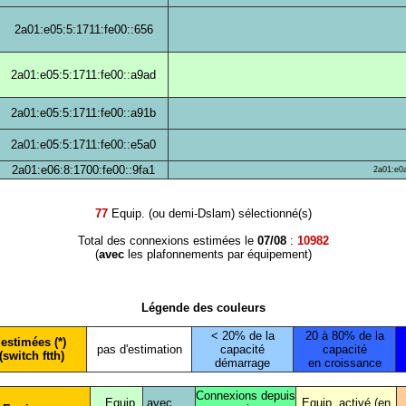
2a01:e05:5:1711:fe00::656
2a01:e05:5:1711:fe00::a9ad
2a01:e05:5:1711:fe00::a91b
2a01:e05:5:1711:fe00::e5a0
2a01:e06:8:1700:fe00::9fa1
2a01:e0a
77
Equip. (ou demi-Dslam) sélectionné(s)
Total des connexions estimées le
07/08
:
10982
(
avec
les plafonnements par équipement)
Légende des couleurs
< 20% de la
20 à 80% de la
estimées (*)
pas d'estimation
capacité
capacité
(switch ftth)
démarrage
en croissance
Connexions depuis
Equip.
avec
Equip. activé (en