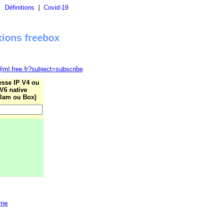
|
Définitions
|
Covid-19
xions freebox
@ml.free.fr?subject=subscribe
esse IP V4 ou
V6 native
lam ou Box)
rne