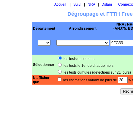
Accueil
|
Suivi
|
NRA
|
Dslam
|
Connexi
Dégroupage et FTTH Free
NRA / NR
Département
Arrondissement
(ANJ75, BD .
les tests quotidiens
Sélectionner
les tests le 1er de chaque mois
les tests cumulés (détections sur 21 jours)
N'afficher
les estimations variant de plus de
% e
que