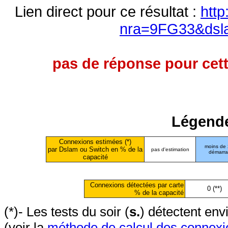
Lien direct pour ce résultat :
http
nra=9FG33&dsl
pas de réponse pour cett
Légende
Connexions estimées (*)
moins de
par Dslam ou Switch en % de la
pas d'estimation
démarr
capacité
Connexions détectées par carte
0 (**)
% de la capacité
(*)- Les tests du soir (
s.
) détectent en
(voir la
méthode de calcul des connexi