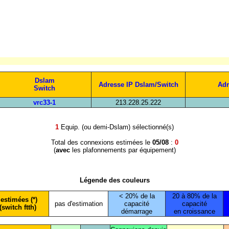
Dslam
Adresse IP Dslam/Switch
Adr
Switch
vrc33-1
213.228.25.222
1
Equip. (ou demi-Dslam) sélectionné(s)
Total des connexions estimées le
05/08
:
0
(
avec
les plafonnements par équipement)
Légende des couleurs
< 20% de la
20 à 80% de la
estimées (*)
pas d'estimation
capacité
capacité
(switch ftth)
démarrage
en croissance