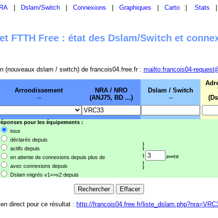
RA
|
Dslam/Switch
|
Connexions
|
Graphiques
|
Carto
|
Stats
t FTTH Free : état des Dslam/Switch et conne
sion (nouveaux dslam / switch) de francois04.free.fr :
mailto:francois04-request
Adr
Arrondissement
NRA / NRO
Dslam / Switch
--
(ANJ75, BD ...)
--
(Ds
 réponses pour les équipements :
tous
déclarés depuis
}
actifs depuis
}
}
en attente de connexions depuis plus de
jour(s)
}
avec connexions depuis
}
Dslam migrés v1=>v2 depuis
ien direct pour ce résultat :
http://francois04.free.fr/liste_dslam.php?nra=VRC