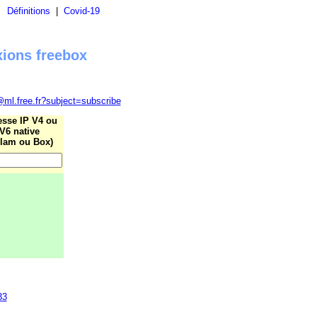
|
Définitions
|
Covid-19
xions freebox
@ml.free.fr?subject=subscribe
esse IP V4 ou
V6 native
lam ou Box)
33