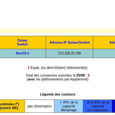
Dslam
Adresse IP Dslam/Switch
Adr
Switch
9mv33-1
213.228.25.239
1
Equip. (ou demi-Dslam) sélectionné(s)
Total des connexions estimées le
05/08
:
0
(
avec
les plafonnements par équipement)
Légende des couleurs
< 20% de la
20 à 80% de la
estimées (*)
pas d'estimation
capacité
capacité
(switch ftth)
démarrage
en croissance