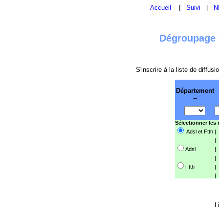
Accueil
|
Suivi
|
N
Dégroupage e
S'inscrire à la liste de diffu
Département
--
Sélectionner les
Adsl et Ftth
|
|
Adsl
|
|
Ftth
|
|
L