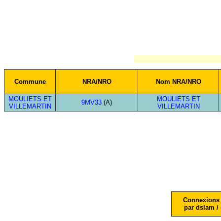
Commune
NRA/NRO
Nom NRA/NRO
MOULIETS ET
MOULIETS ET
9MV33
(A)
VILLEMARTIN
VILLEMARTIN
Connexions 
par dslam / 