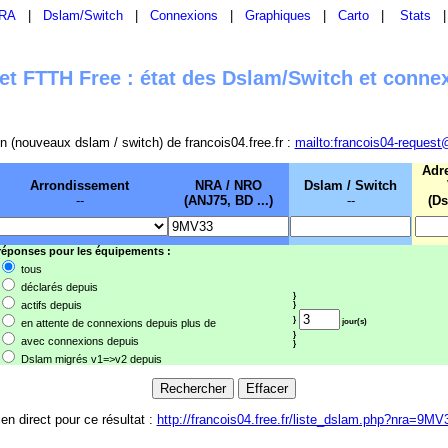
RA
|
Dslam/Switch
|
Connexions
|
Graphiques
|
Carto
|
Stats
t FTTH Free : état des Dslam/Switch et conne
sion (nouveaux dslam / switch) de francois04.free.fr :
mailto:francois04-request
Adr
Arrondissement
NRA / NRO
Dslam / Switch
--
(ANJ75, BD ...)
--
(Ds
 réponses pour les équipements :
tous
déclarés depuis
}
actifs depuis
}
}
en attente de connexions depuis plus de
jour(s)
}
avec connexions depuis
}
Dslam migrés v1=>v2 depuis
ien direct pour ce résultat :
http://francois04.free.fr/liste_dslam.php?nra=9MV