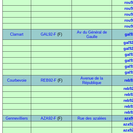
rou9
rou9
rou9
rou9
rou9
Av du Général de
Clamart
GAL92-F
(F)
gal9
Gaulle
gal92
gal92
gal9
gal9
gal9
gal9
Avenue de la
Courbevoie
REB92-F
(F)
reb9
République
reb92
reb9
reb92
reb9
reb9
Gennevilliers
AZA92-F
(F)
Rue des azalées
aza9
aza92
aza92