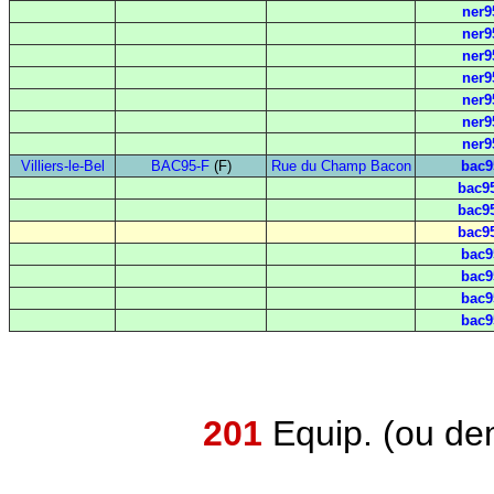
ner9
ner9
ner9
ner9
ner9
ner9
ner9
Villiers-le-Bel
BAC95-F
(F)
Rue du Champ Bacon
bac9
bac95
bac95
bac95
bac9
bac9
bac9
bac9
201
Equip. (ou de