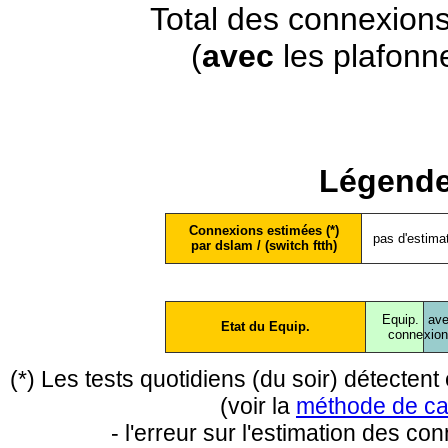
Total des connexion
(
avec
les plafonn
Légende
Connexions estimées (*)
pas d'estima
par dslam / (switch ftth)
Equip.
ave
Etat du Equip.
conne
xio
(*) Les tests quotidiens (du soir) détecte
(voir la
méthode de ca
- l'erreur sur l'estimation des c