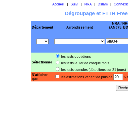
Accueil
|
Suivi
|
NRA
|
Dslam
|
Connexi
Dégroupage et FTTH Free
NRA / NR
Département
Arrondissement
(ANJ75, BD .
les tests quotidiens
Sélectionner
les tests le 1er de chaque mois
les tests cumulés (détections sur 21 jours)
N'afficher
les estimations variant de plus de
% e
que