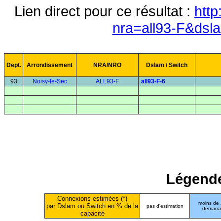
Lien direct pour ce résultat :
http
nra=all93-F&dsl
Dept.
Arrondissement
NRA/NRO
Dslam / Switch
93
Noisy-le-Sec
ALL93-F
all93-F-6
Légende
Connexions estimées (*)
moins de
par Dslam ou Switch en % de la
pas d'estimation
démarr
capacité