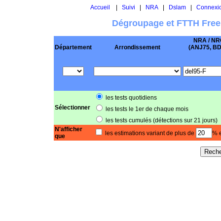
Accueil
|
Suivi
|
NRA
|
Dslam
|
Connexi
Dégroupage et FTTH Free
NRA / NR
Département
Arrondissement
(ANJ75, BD .
les tests quotidiens
Sélectionner
les tests le 1er de chaque mois
les tests cumulés (détections sur 21 jours)
N'afficher
les estimations variant de plus de
% e
que