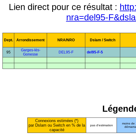
Lien direct pour ce résultat :
http
nra=del95-F&dsl
Dept.
Arrondissement
NRA/NRO
Dslam / Switch
Garges-lès-
95
DEL95-F
del95-F-5
Gonesse
Légende
Connexions estimées (*)
moins de
par Dslam ou Switch en % de la
pas d'estimation
démarr
capacité