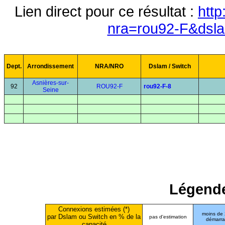
Lien direct pour ce résultat :
http
nra=rou92-F&dsl
Dept.
Arrondissement
NRA/NRO
Dslam / Switch
Asnières-sur-
92
ROU92-F
rou92-F-8
Seine
Légende
Connexions estimées (*)
moins de
par Dslam ou Switch en % de la
pas d'estimation
démarr
capacité