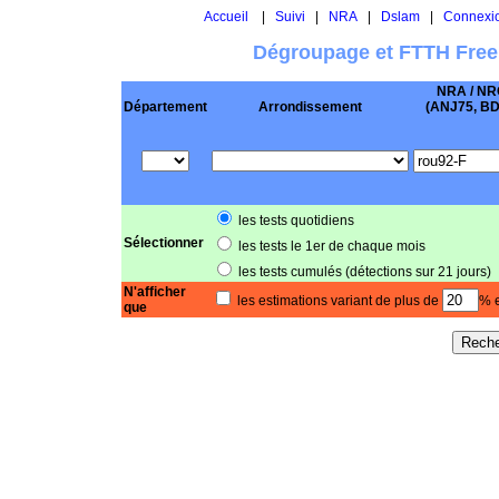
Accueil
|
Suivi
|
NRA
|
Dslam
|
Connexi
Dégroupage et FTTH Free
NRA / NR
Département
Arrondissement
(ANJ75, BD .
les tests quotidiens
Sélectionner
les tests le 1er de chaque mois
les tests cumulés (détections sur 21 jours)
N'afficher
les estimations variant de plus de
% e
que