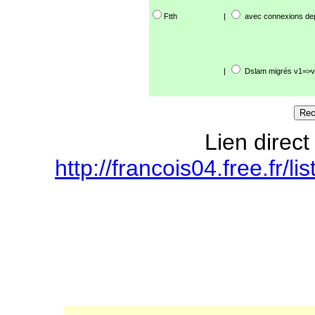
Ftth
|
avec connexions de
|
Dslam migrés v1=>v
Lien direct
http://francois04.free.fr/