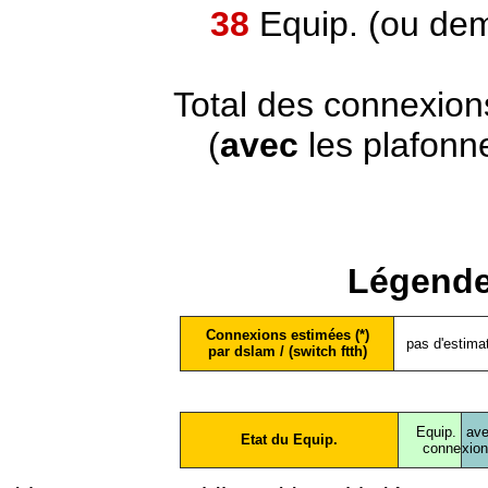
38
Equip. (ou dem
Total des connexion
(
avec
les plafonn
Légende
Connexions estimées (*)
pas d'estima
par dslam / (switch ftth)
Equip.
ave
Etat du Equip.
conne
xio