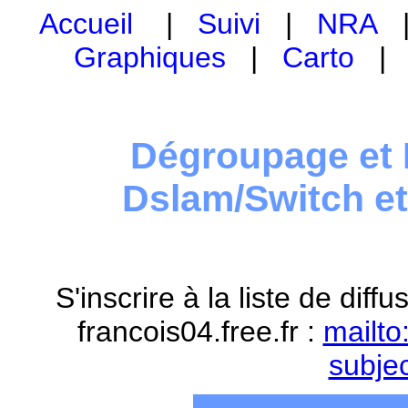
Accueil
|
Suivi
|
NRA
Graphiques
|
Carto
Dégroupage et 
Dslam/Switch e
S'inscrire à la liste de dif
francois04.free.fr :
mailto
subje