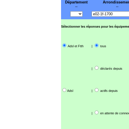
Département
Arrondisseme
--
--
Sélectionner les réponses pour les équipeme
Adsl et Ftth
|
tous
|
déclarés depuis
Adsl
|
actifs depuis
|
en attente de connex