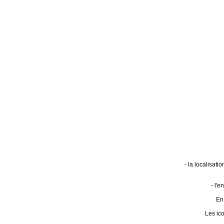
- la localisat
- l'
En 
Les ic