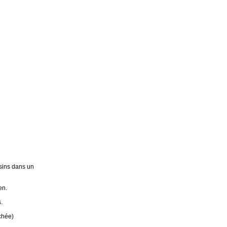
sins dans un
en.
.
chée)