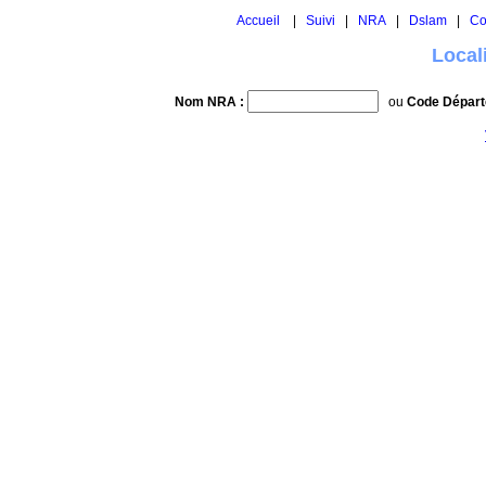
Accueil
|
Suivi
|
NRA
|
Dslam
|
Co
Local
Nom NRA :
ou
Code Départ