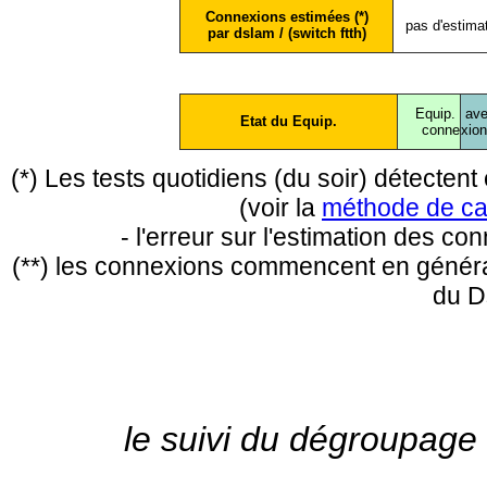
Connexions estimées (*)
pas d'estima
par dslam / (switch ftth)
Equip.
ave
Etat du Equip.
conne
xio
(*) Les tests quotidiens (du soir) détecte
(voir la
méthode de ca
- l'erreur sur l'estimation des c
(**) les connexions commencent en général
du D
le suivi du dégroupage