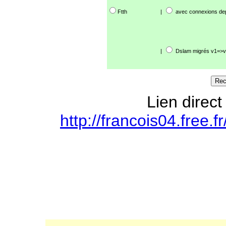
Ftth
|
avec connexions de
|
Dslam migrés v1=>v
Lien direct
http://francois04.free