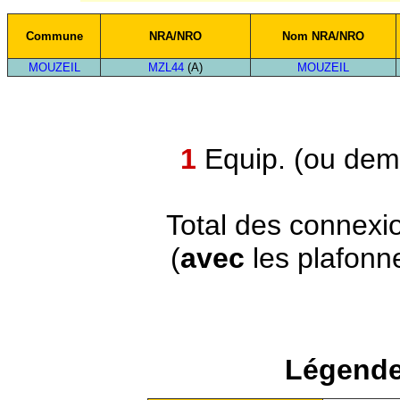
Commune
NRA/NRO
Nom NRA/NRO
MOUZEIL
MZL44
(A)
MOUZEIL
1
Equip. (ou demi
Total des connexi
(
avec
les plafonn
Légende