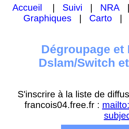
Accueil
|
Suivi
|
NRA
Graphiques
|
Carto
Dégroupage et 
Dslam/Switch e
S'inscrire à la liste de dif
francois04.free.fr :
mailto
subje