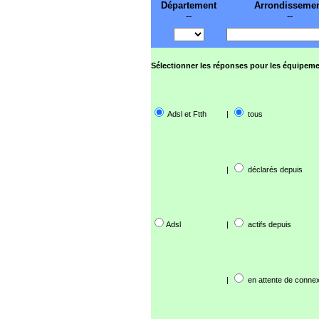
Département
Arrondisseme
--
--
Sélectionner les réponses pour les équipeme
Adsl et Ftth
|
tous
|
déclarés depuis
Adsl
|
actifs depuis
|
en attente de connex