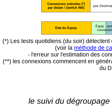
Connexions estimées (*)
pas d'estima
par dslam / (switch ftth)
Equip.
ave
Etat du Equip.
conne
xio
(*) Les tests quotidiens (du soir) détecte
(voir la
méthode de ca
- l'erreur sur l'estimation des c
(**) les connexions commencent en général
du D
le suivi du dégroupage