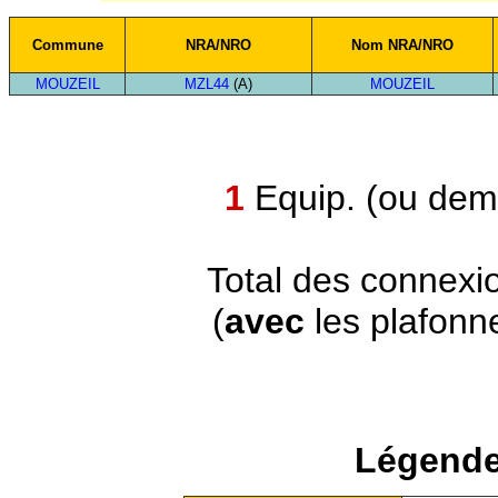
Commune
NRA/NRO
Nom NRA/NRO
MOUZEIL
MZL44
(A)
MOUZEIL
1
Equip. (ou demi
Total des connexi
(
avec
les plafonn
Légende