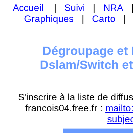
Accueil
|
Suivi
|
NRA
Graphiques
|
Carto
Dégroupage et 
Dslam/Switch e
S'inscrire à la liste de dif
francois04.free.fr :
mailto
subje