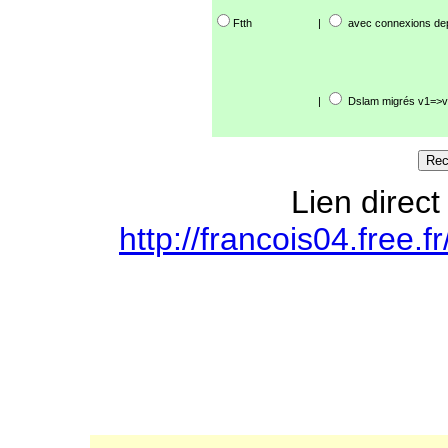
Ftth
|
avec connexions de
|
Dslam migrés v1=>v
Lien direct
http://francois04.free