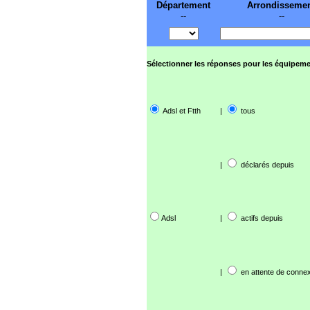
Département
Arrondisseme
--
--
Sélectionner les réponses pour les équipeme
Adsl et Ftth
|
tous
|
déclarés depuis
Adsl
|
actifs depuis
|
en attente de connex