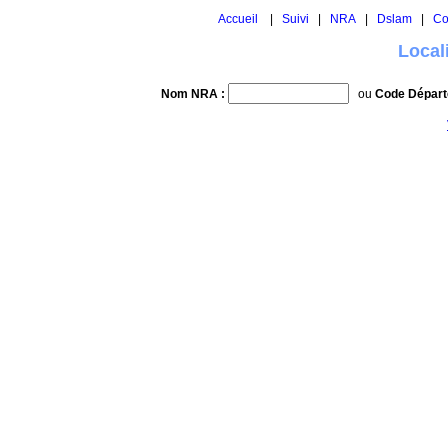
Accueil
|
Suivi
|
NRA
|
Dslam
|
Co
Local
Nom NRA :
ou
Code Départ