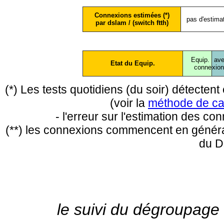
Connexions estimées (*)
pas d'estima
par dslam / (switch ftth)
Equip.
ave
Etat du Equip.
conne
xio
(*) Les tests quotidiens (du soir) détecte
(voir la
méthode de ca
- l'erreur sur l'estimation des c
(**) les connexions commencent en général
du D
le suivi du dégroupage