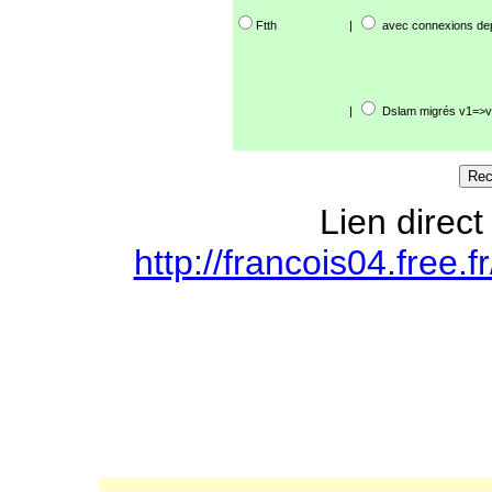
Ftth
|
avec connexions de
|
Dslam migrés v1=>v
Lien direct
http://francois04.free