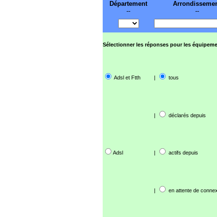
Département
Arrondisseme
--
--
Sélectionner les réponses pour les équipeme
Adsl et Ftth
|
tous
|
déclarés depuis
Adsl
|
actifs depuis
|
en attente de connex