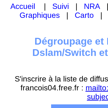
Accueil
|
Suivi
|
NRA
Graphiques
|
Carto
Dégroupage et 
Dslam/Switch e
S'inscrire à la liste de dif
francois04.free.fr :
mailto
subje