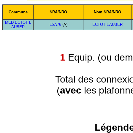
Commune
NRA/NRO
Nom NRA/NRO
MED ECTOT L
E2A76
(A)
ECTOT L'AUBER
AUBER
1
Equip. (ou demi
Total des connexi
(
avec
les plafonn
Légende