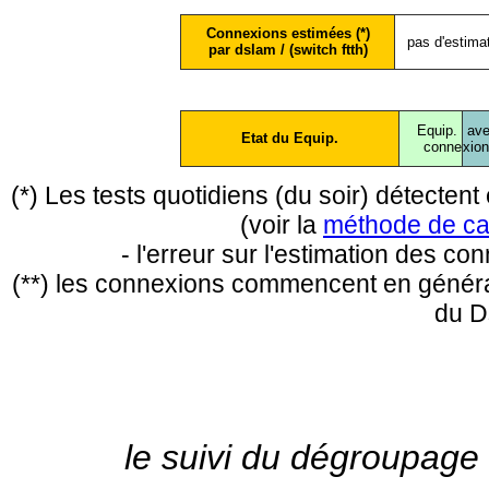
Connexions estimées (*)
pas d'estima
par dslam / (switch ftth)
Equip.
ave
Etat du Equip.
conne
xio
(*) Les tests quotidiens (du soir) détecte
(voir la
méthode de ca
- l'erreur sur l'estimation des c
(**) les connexions commencent en général
du D
le suivi du dégroupage