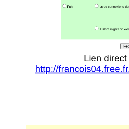
Ftth
|
avec connexions de
|
Dslam migrés v1=>v
Lien direct
http://francois04.free