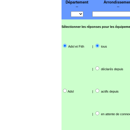
Département
Arrondisseme
--
--
Sélectionner les réponses pour les équipeme
Adsl et Ftth
|
tous
|
déclarés depuis
Adsl
|
actifs depuis
|
en attente de connex