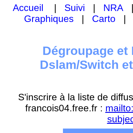
Accueil
|
Suivi
|
NRA
Graphiques
|
Carto
Dégroupage et 
Dslam/Switch e
S'inscrire à la liste de dif
francois04.free.fr :
mailto
subje