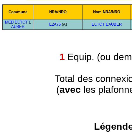
Commune
NRA/NRO
Nom NRA/NRO
MED ECTOT L
E2A76
(A)
ECTOT L'AUBER
AUBER
1
Equip. (ou demi
Total des connexi
(
avec
les plafonn
Légende