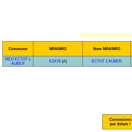
Commune
NRA/NRO
Nom NRA/NRO
MED ECTOT L
E2A76
(A)
ECTOT L'AUBER
AUBER
Connexions 
par dslam / 