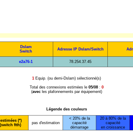
Dslam
Adresse IP Dslam/Switch
Adr
Switch
e2a76-1
78.254.37.45
1
Equip. (ou demi-Dslam) sélectionné(s)
Total des connexions estimées le
05/08
:
0
(
avec
les plafonnements par équipement)
Légende des couleurs
< 20% de la
20 à 80% de la
estimées (*)
pas d'estimation
capacité
capacité
(switch ftth)
démarrage
en croissance