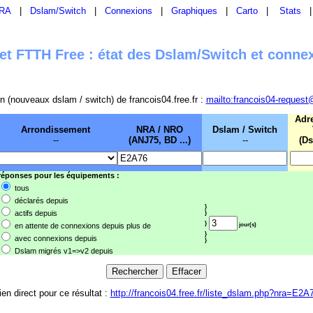
RA
|
Dslam/Switch
|
Connexions
|
Graphiques
|
Carto
|
Stats
t FTTH Free : état des Dslam/Switch et conne
sion (nouveaux dslam / switch) de francois04.free.fr :
mailto:francois04-request
Adr
Arrondissement
NRA / NRO
Dslam / Switch
--
(ANJ75, BD ...)
--
(Ds
 réponses pour les équipements :
tous
déclarés depuis
}
actifs depuis
}
}
en attente de connexions depuis plus de
jour(s)
}
avec connexions depuis
}
Dslam migrés v1=>v2 depuis
ien direct pour ce résultat :
http://francois04.free.fr/liste_dslam.php?nra=E2A