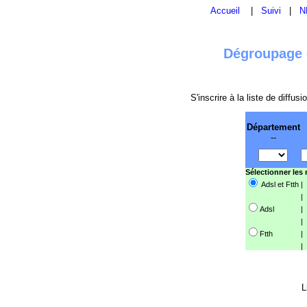
Accueil
|
Suivi
|
N
Dégroupage e
S'inscrire à la liste de diffu
Département
--
Sélectionner les
Adsl et Ftth
|
|
Adsl
|
|
Ftth
|
|
L