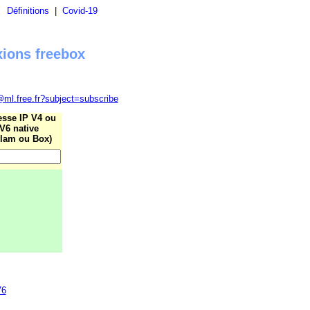
|
Définitions
|
Covid-19
xions freebox
@ml.free.fr?subject=subscribe
esse IP V4 ou
V6 native
lam ou Box)
76