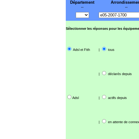
Département
Arrondisseme
--
--
Sélectionner les réponses pour les équipeme
Adsl et Ftth
|
tous
|
déclarés depuis
Adsl
|
actifs depuis
|
en attente de connex