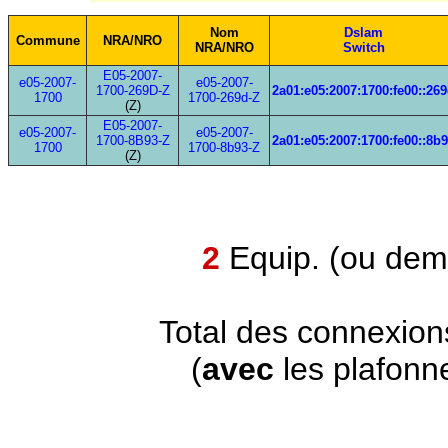
Nom
Dslam
Commune
NRA/NRO
NRA/NRO
Switch
E05-2007-
e05-2007-
e05-2007-
1700-269D-Z
2a01:e05:2007:1700:fe00::26
1700
1700-269d-Z
(Z)
E05-2007-
e05-2007-
e05-2007-
1700-8B93-Z
2a01:e05:2007:1700:fe00::8b
1700
1700-8b93-Z
(Z)
2
Equip. (ou demi
Total des connexion
(
avec
les plafonn