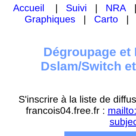
Accueil
|
Suivi
|
NRA
Graphiques
|
Carto
Dégroupage et 
Dslam/Switch e
S'inscrire à la liste de dif
francois04.free.fr :
mailto
subje