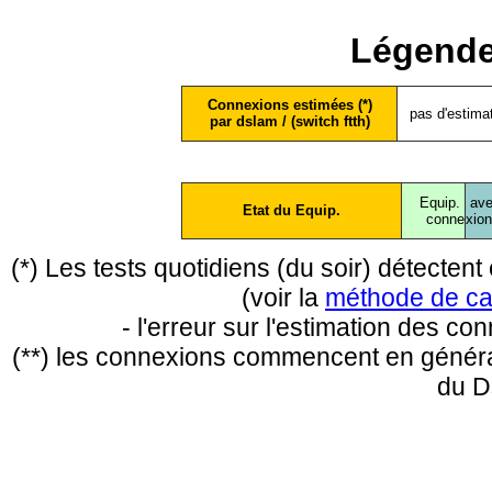
Légende
Connexions estimées (*)
pas d'estima
par dslam / (switch ftth)
Equip.
ave
Etat du Equip.
conne
xio
(*) Les tests quotidiens (du soir) détecte
(voir la
méthode de ca
- l'erreur sur l'estimation des c
(**) les connexions commencent en général
du D