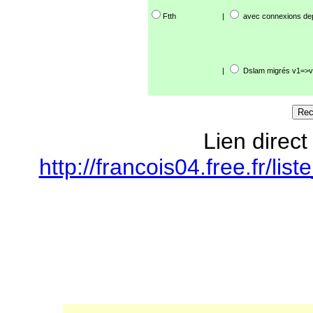
Ftth
|
avec connexions de
|
Dslam migrés v1=>v
Lien direct
http://francois04.free.fr/l